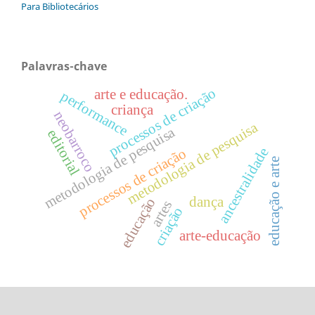
Para Bibliotecários
Palavras-chave
processos de criação
arte e educação.
performance
criança
neobarroco
metodologia de pesquisa
metodologia de pesquisa
editorial
ancestralidade
processos de criação
educação e arte
dança
educação
artes
criação
arte-educação