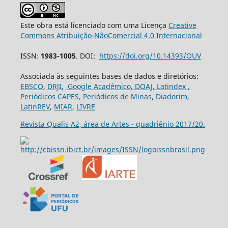
Este obra está licenciado com uma Licença
Creative
Commons Atribuição-NãoComercial 4.0 Internacional
ISSN:
1983-1005
. DOI:
https://doi.org/10.14393/OUV
Associada às seguintes bases de dados e diretórios:
EBSCO
,
DRJI
,
Google Acadêmico,
DOAJ,
Latindex ,
Periódicos CAPES,
Periódicos de Minas
,
Diadorim
,
LatinREV
,
MIAR
,
LIVRE
Revista Qualis A2, área de Artes - quadriênio 2017/20.