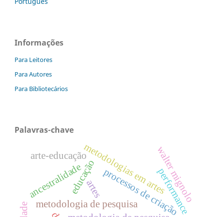
Português
Informações
Para Leitores
Para Autores
Para Bibliotecários
Palavras-chave
metodologias em artes
walter mignolo
arte-educação
educação
ancestralidade
performance
processos de criação
artes
metodologia de pesquisa