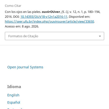
Como Citar
Con los ojos en las pieles.
ouvirOUver
,
[S. l.]
, v. 12, n. 1, p. 180–194,
2016. DOI:
10.14393/OUV18-v12n1a2016-11
. Disponível em:
https://seer.ufu.br/index.php/ouvirouver/article/view/33650
.
Acesso em: 8 ago. 2026.
Formatos de Citação
Open Journal Systems
Idioma
English
Español