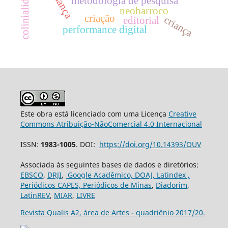
colinialidade
dança
metodologia de pesquisa
neobarroco
criação
criança
editorial
performance digital
Este obra está licenciado com uma Licença
Creative
Commons Atribuição-NãoComercial 4.0 Internacional
ISSN:
1983-1005
. DOI:
https://doi.org/10.14393/OUV
Associada às seguintes bases de dados e diretórios:
EBSCO
,
DRJI
,
Google Acadêmico,
DOAJ,
Latindex ,
Periódicos CAPES,
Periódicos de Minas
,
Diadorim
,
LatinREV
,
MIAR
,
LIVRE
Revista Qualis A2, área de Artes - quadriênio 2017/20.