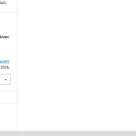
ais.
s
OUver
,
ouver/
 2026.