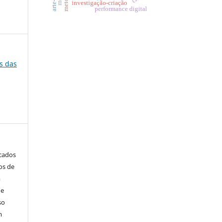
investigação-criação
performance digital
es das
icados
os de
m
de
so
m