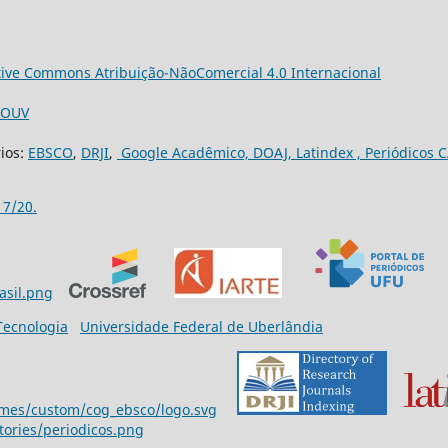
tive Commons Atribuição-NãoComercial 4.0 Internacional
3/OUV
rios:
EBSCO
,
DRJI
,
Google Acadêmico,
DOAJ,
Latindex ,
Periódicos C
17/20.
 Tecnologia
Universidade Federal de Uberlândia