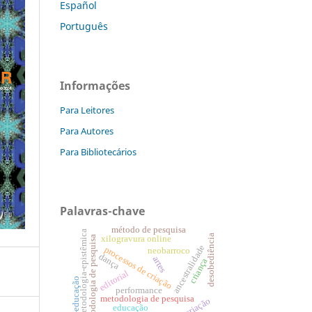
Español
Português
Informações
Para Leitores
Para Autores
Para Bibliotecários
Palavras-chave
método de pesquisa
metodologia-epistêmica
desobediência
xilogravura online
metodologia de pesquisa
ancestralidade
processos de criação
neobarroco
dança
artes
criança
editorial
arte-educação
performance
metodologia de pesquisa
criação
educação