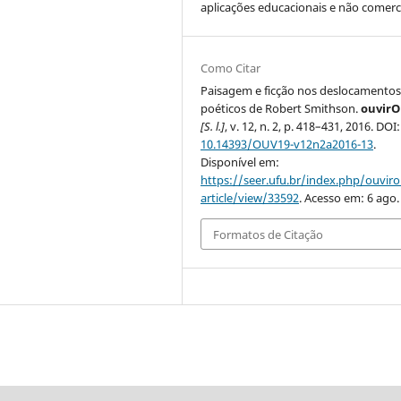
aplicações educacionais e não comerci
Como Citar
Paisagem e ficção nos deslocamento
poéticos de Robert Smithson.
ouvir
[S. l.]
, v. 12, n. 2, p. 418–431, 2016. DOI:
10.14393/OUV19-v12n2a2016-13
.
Disponível em:
https://seer.ufu.br/index.php/ouvir
article/view/33592
. Acesso em: 6 ago.
Formatos de Citação