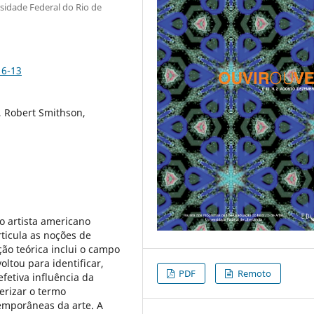
rsidade Federal do Rio de
16-13
 Robert Smithson,
o artista americano
rticula as noções de
ão teórica inclui o campo
voltou para identificar,
PDF
Remoto
efetiva influência da
terizar o termo
emporâneas da arte. A