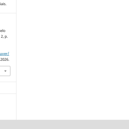
ais.
elo
 2, p.
ouver/
 2026.