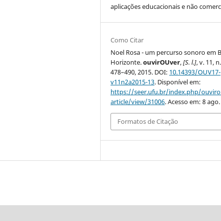
aplicações educacionais e não comerci
Como Citar
Noel Rosa - um percurso sonoro em B
Horizonte.
ouvirOUver
,
[S. l.]
, v. 11, n.
478–490, 2015. DOI:
10.14393/OUV17-
v11n2a2015-13
. Disponível em:
https://seer.ufu.br/index.php/ouvir
article/view/31006
. Acesso em: 8 ago.
Formatos de Citação