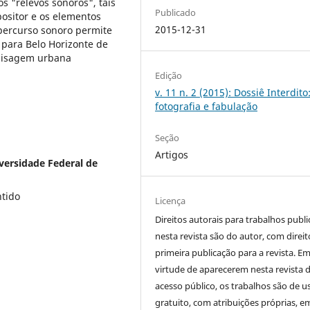
s "relevos sonoros", tais
Publicado
ositor e os elementos
2015-12-31
percurso sonoro permite
 para Belo Horizonte de
paisagem urbana
Edição
v. 11 n. 2 (2015): Dossiê Interdito
fotografia e fabulação
Seção
Artigos
versidade Federal de
tido
Licença
Direitos autorais para trabalhos publ
nesta revista são do autor, com direit
primeira publicação para a revista. E
virtude de aparecerem nesta revista 
acesso público, os trabalhos são de u
gratuito, com atribuições próprias, e