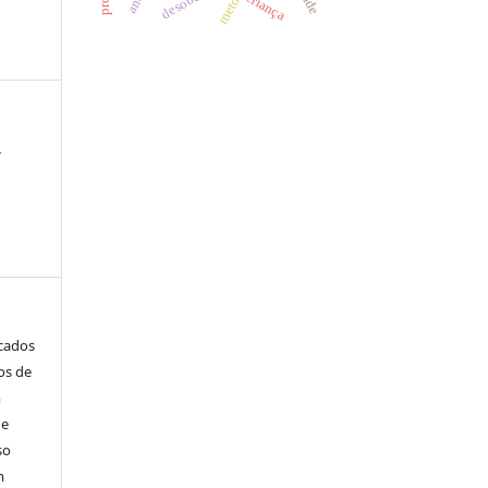
criança
:
icados
os de
m
de
so
m