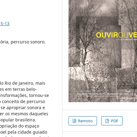
15-13
ória, percurso sonoro.
o Rio de Janeiro, mais
es em terras belo-
ransformações, tornou-se
o conceito de percurso
se apropriar sonora e
ser os mesmos daqueles
opular brasileira.
Remoto
PDF
ropriação do espaço
Noel pela cidade guiado