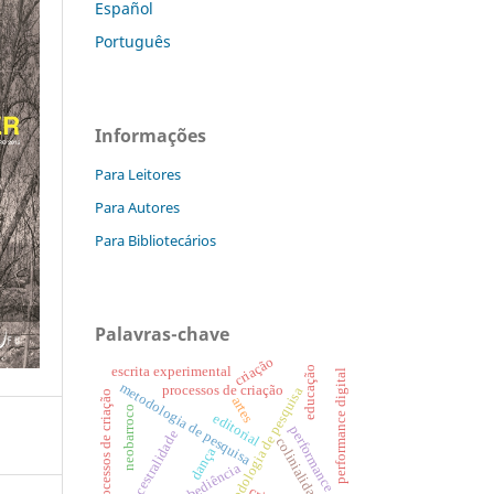
Español
Português
Informações
Para Leitores
Para Autores
Para Bibliotecários
Palavras-chave
criação
escrita experimental
educação
performance digital
metodologia de pesquisa
processos de criação
metodologia de pesquisa
processos de criação
artes
neobarroco
editorial
performance
ancestralidade
colinialidade
dança
desobediência