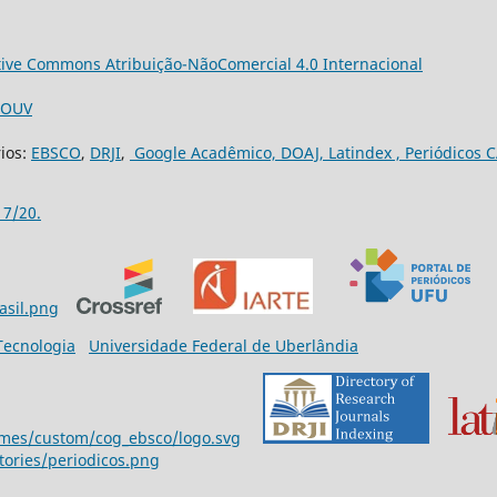
tive Commons Atribuição-NãoComercial 4.0 Internacional
3/OUV
rios:
EBSCO
,
DRJI
,
Google Acadêmico,
DOAJ,
Latindex ,
Periódicos C
17/20.
 Tecnologia
Universidade Federal de Uberlândia