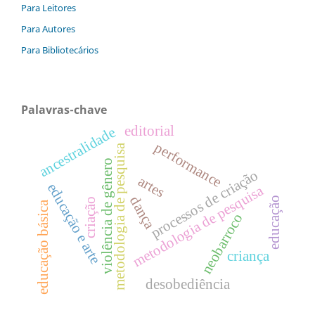
Para Leitores
Para Autores
Para Bibliotecários
Palavras-chave
editorial
ancestralidade
performance
metodologia de pesquisa
violência de gênero
processos de criação
artes
educação e arte
metodologia de pesquisa
dança
educação
criação
educação básica
neobarroco
criança
desobediência