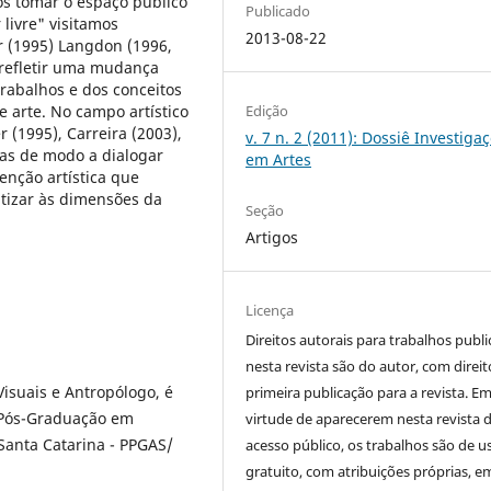
s tomar o espaço público
Publicado
 livre" visitamos
2013-08-22
 (1995) Langdon (1996,
 refletir uma mudança
trabalhos e dos conceitos
 arte. No campo artístico
Edição
r (1995), Carreira (2003),
v. 7 n. 2 (2011): Dossiê Investiga
as de modo a dialogar
em Artes
nção artística que
tizar às dimensões da
Seção
Artigos
Licença
Direitos autorais para trabalhos publ
nesta revista são do autor, com direit
isuais e Antropólogo, é
primeira publicação para a revista. E
 Pós-Graduação em
virtude de aparecerem nesta revista 
Santa Catarina - PPGAS/
acesso público, os trabalhos são de u
gratuito, com atribuições próprias, e