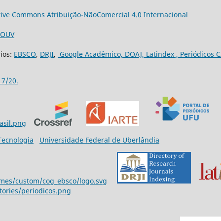
tive Commons Atribuição-NãoComercial 4.0 Internacional
3/OUV
rios:
EBSCO
,
DRJI
,
Google Acadêmico,
DOAJ,
Latindex ,
Periódicos C
17/20.
 Tecnologia
Universidade Federal de Uberlândia