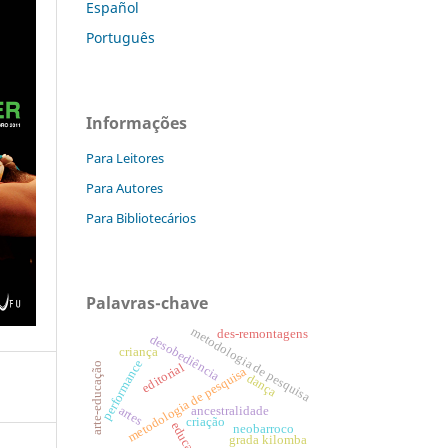
Español
Português
Informações
Para Leitores
Para Autores
Para Bibliotecários
Palavras-chave
metodologia de pesquisa
des-remontagens
desobediência
criança
performance
arte-educação
editorial
metodologia de pesquisa
dança
artes
ancestralidade
criação
educação
neobarroco
grada kilomba