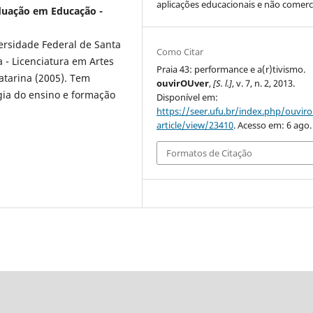
aplicações educacionais e não comerci
aduação em Educação -
ersidade Federal de Santa
Como Citar
 - Licenciatura em Artes
Praia 43: performance e a(r)tivismo.
atarina (2005). Tem
ouvirOUver
,
[S. l.]
, v. 7, n. 2, 2013.
gia do ensino e formação
Disponível em:
https://seer.ufu.br/index.php/ouvir
article/view/23410
. Acesso em: 6 ago.
Formatos de Citação