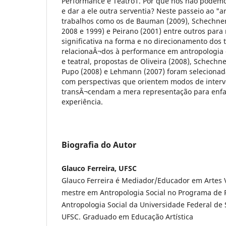
Performance e Teatro1. Por que nós não podemo
e dar a ele outra serventia? Neste passeio ao "ar
trabalhos como os de Bauman (2009), Schechner
2008 e 1999) e Peirano (2001) entre outros para
significativa na forma e no direcionamento dos 
relacionaÂ¬dos à performance em antropologia e
e teatral, propostas de Oliveira (2008), Schechne
Pupo (2008) e Lehmann (2007) foram selecionad
com perspectivas que orientem modos de interve
transÂ¬cendam a mera representação para enfa
experiência.
Biografia do Autor
Glauco Ferreira, UFSC
Glauco Ferreira é Mediador/Educador em Artes V
mestre em Antropologia Social no Programa de
Antropologia Social da Universidade Federal de 
UFSC. Graduado em Educação Artística