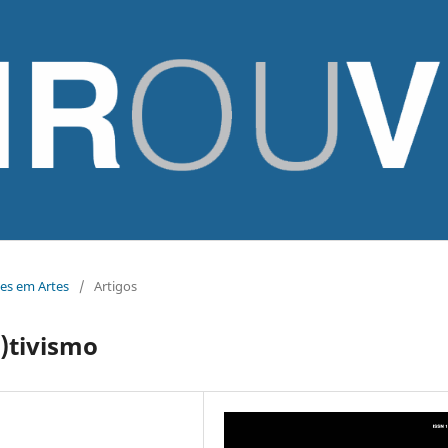
ões em Artes
/
Artigos
r)tivismo