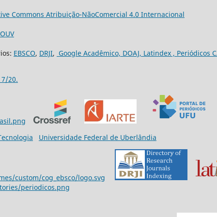
tive Commons Atribuição-NãoComercial 4.0 Internacional
3/OUV
rios:
EBSCO
,
DRJI
,
Google Acadêmico,
DOAJ,
Latindex ,
Periódicos C
17/20.
 Tecnologia
Universidade Federal de Uberlândia