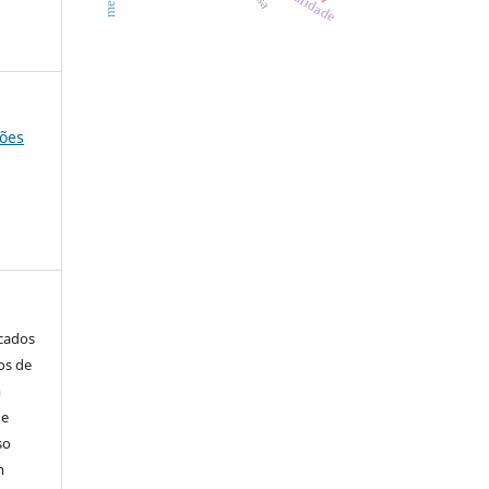
ções
icados
os de
m
de
so
m