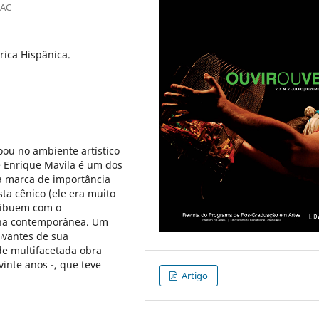
LAC
rica Hispânica.
ou no ambiente artístico
sé Enrique Mavila é um dos
a marca de importância
sta cênico (ele era muito
ribuem com o
tina contemporânea. Um
Â¬vantes de sua
de multifacetada obra
vinte anos -, que teve
Artigo