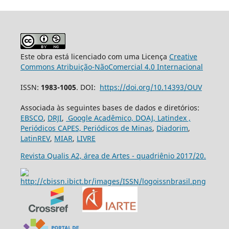
Este obra está licenciado com uma Licença
Creative
Commons Atribuição-NãoComercial 4.0 Internacional
ISSN:
1983-1005
. DOI:
https://doi.org/10.14393/OUV
Associada às seguintes bases de dados e diretórios:
EBSCO
,
DRJI
,
Google Acadêmico,
DOAJ,
Latindex ,
Periódicos CAPES,
Periódicos de Minas
,
Diadorim
,
LatinREV
,
MIAR
,
LIVRE
Revista Qualis A2, área de Artes - quadriênio 2017/20.