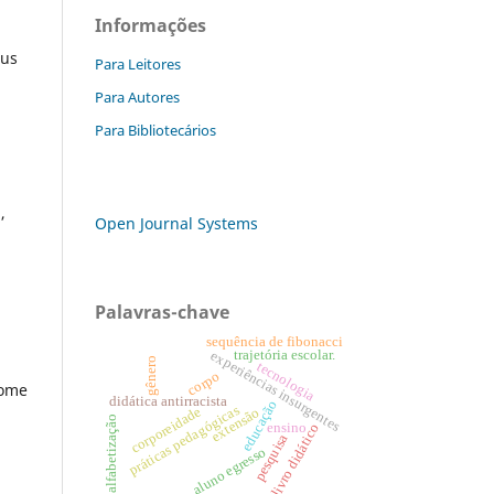
Informações
eus
Para Leitores
Para Autores
Para Bibliotecários
,
Open Journal Systems
Palavras-chave
sequência de fibonacci
trajetória escolar.
experiências insurgentes
gênero
tecnologia
corpo
nome
didática antirracista
educação
práticas pedagógicas
corporeidade
extensão
alfabetização
ensino
livro didático
pesquisa
aluno egresso