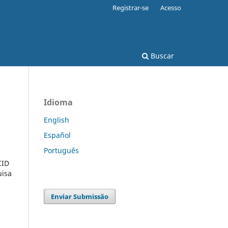
Registrar-se
Acesso
Buscar
Idioma
English
Español
Português
CID
uisa
Enviar Submissão