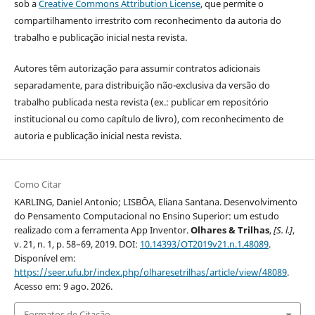
sob a
Creative Commons Attribution License
, que permite o
compartilhamento irrestrito com reconhecimento da autoria do
trabalho e publicação inicial nesta revista.
Autores têm autorização para assumir contratos adicionais
separadamente, para distribuição não-exclusiva da versão do
trabalho publicada nesta revista (ex.: publicar em repositório
institucional ou como capítulo de livro), com reconhecimento de
autoria e publicação inicial nesta revista.
Como Citar
KARLING, Daniel Antonio; LISBÔA, Eliana Santana. Desenvolvimento
do Pensamento Computacional no Ensino Superior: um estudo
realizado com a ferramenta App Inventor.
Olhares & Trilhas
,
[S. l.]
,
v. 21, n. 1, p. 58–69, 2019. DOI:
10.14393/OT2019v21.n.1.48089
.
Disponível em:
https://seer.ufu.br/index.php/olharesetrilhas/article/view/48089
.
Acesso em: 9 ago. 2026.
Formatos de Citação