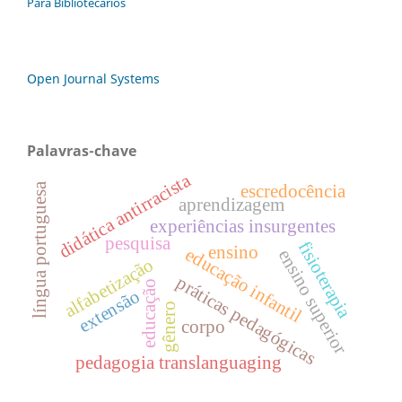
Para Bibliotecários
Open Journal Systems
Palavras-chave
didática antirracista
escredocência
língua portuguesa
aprendizagem
experiências insurgentes
pesquisa
fisioterapia
ensino
educação infantil
ensino superior
alfabetização
práticas pedagógicas
educação
extensão
gênero
corpo
pedagogia translanguaging