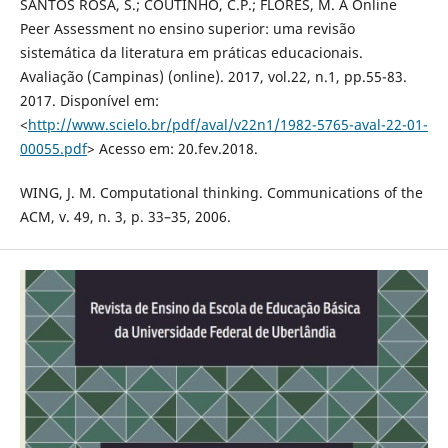
SANTOS ROSA, S.; COUTINHO, C.P.; FLORES, M. A Online
Peer Assessment no ensino superior: uma revisão
sistemática da literatura em práticas educacionais.
Avaliação (Campinas) (online). 2017, vol.22, n.1, pp.55-83.
2017. Disponível em:
<
http://www.scielo.br/pdf/aval/v22n1/1982-5765-aval-22-01-
00055.pdf
> Acesso em: 20.fev.2018.
WING, J. M. Computational thinking. Communications of the
ACM, v. 49, n. 3, p. 33–35, 2006.