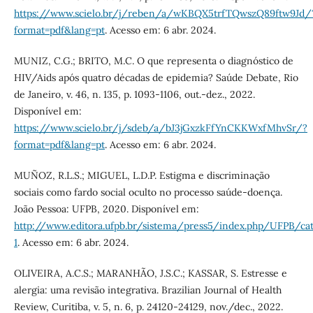
https://www.scielo.br/j/reben/a/wKBQX5trfTQwszQ89ftw9Jd/
format=pdf&lang=pt
. Acesso em: 6 abr. 2024.
MUNIZ, C.G.; BRITO, M.C. O que representa o diagnóstico de
HIV/Aids após quatro décadas de epidemia? Saúde Debate, Rio
de Janeiro, v. 46, n. 135, p. 1093-1106, out.-dez., 2022.
Disponível em:
https://www.scielo.br/j/sdeb/a/bJ3jGxzkFfYnCKKWxfMhvSr/?
format=pdf&lang=pt
. Acesso em: 6 abr. 2024.
MUÑOZ, R.L.S.; MIGUEL, L.D.P. Estigma e discriminação
sociais como fardo social oculto no processo saúde-doença.
João Pessoa: UFPB, 2020. Disponível em:
http://www.editora.ufpb.br/sistema/press5/index.php/UFPB/c
1
. Acesso em: 6 abr. 2024.
OLIVEIRA, A.C.S.; MARANHÃO, J.S.C.; KASSAR, S. Estresse e
alergia: uma revisão integrativa. Brazilian Journal of Health
Review, Curitiba, v. 5, n. 6, p. 24120-24129, nov./dec., 2022.