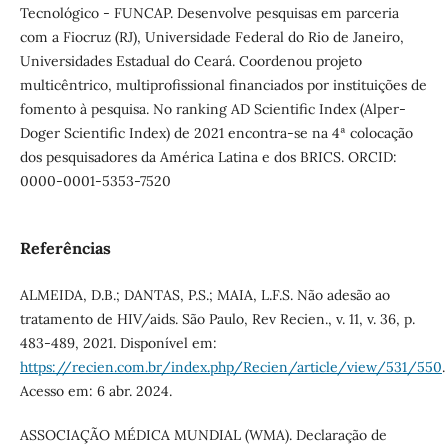
Tecnológico - FUNCAP. Desenvolve pesquisas em parceria
com a Fiocruz (RJ), Universidade Federal do Rio de Janeiro,
Universidades Estadual do Ceará. Coordenou projeto
multicêntrico, multiprofissional financiados por instituições de
fomento à pesquisa. No ranking AD Scientific Index (Alper-
Doger Scientific Index) de 2021 encontra-se na 4ª colocação
dos pesquisadores da América Latina e dos BRICS. ORCID:
0000-0001-5353-7520
Referências
ALMEIDA, D.B.; DANTAS, P.S.; MAIA, L.F.S. Não adesão ao
tratamento de HIV/aids. São Paulo, Rev Recien., v. 11, v. 36, p.
483-489, 2021. Disponível em:
https://recien.com.br/index.php/Recien/article/view/531/550
.
Acesso em: 6 abr. 2024.
ASSOCIAÇÃO MÉDICA MUNDIAL (WMA). Declaração de