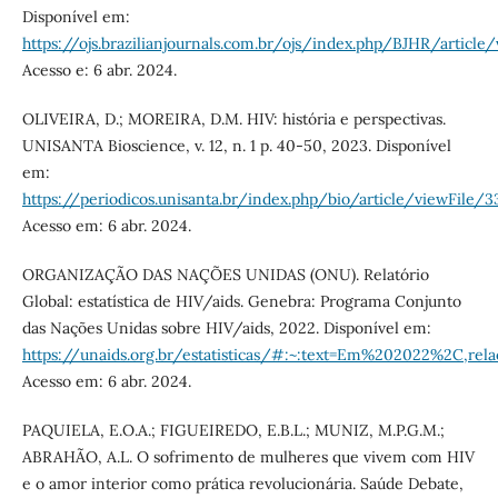
Disponível em:
https://ojs.brazilianjournals.com.br/ojs/index.php/BJHR/articl
Acesso e: 6 abr. 2024.
OLIVEIRA, D.; MOREIRA, D.M. HIV: história e perspectivas.
UNISANTA Bioscience, v. 12, n. 1 p. 40-50, 2023. Disponível
em:
https://periodicos.unisanta.br/index.php/bio/article/viewFile/
Acesso em: 6 abr. 2024.
ORGANIZAÇÃO DAS NAÇÕES UNIDAS (ONU). Relatório
Global: estatística de HIV/aids. Genebra: Programa Conjunto
das Nações Unidas sobre HIV/aids, 2022. Disponível em:
https://unaids.org.br/estatisticas/#:~:text=Em%202022%2
Acesso em: 6 abr. 2024.
PAQUIELA, E.O.A.; FIGUEIREDO, E.B.L.; MUNIZ, M.P.G.M.;
ABRAHÃO, A.L. O sofrimento de mulheres que vivem com HIV
e o amor interior como prática revolucionária. Saúde Debate,