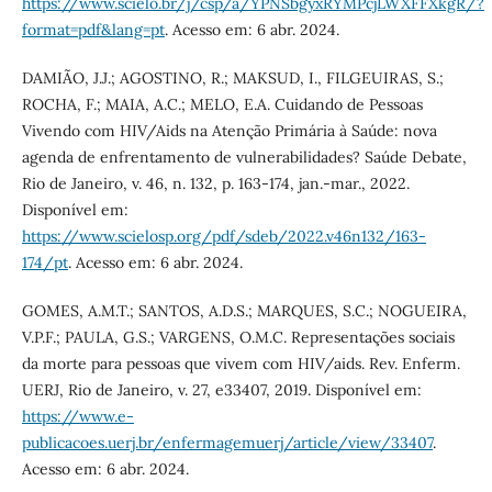
https://www.scielo.br/j/csp/a/YPNSbgyxRYMPcjLWXFFXkgR/?
format=pdf&lang=pt
. Acesso em: 6 abr. 2024.
DAMIÃO, J.J.; AGOSTINO, R.; MAKSUD, I., FILGEUIRAS, S.;
ROCHA, F.; MAIA, A.C.; MELO, E.A. Cuidando de Pessoas
Vivendo com HIV/Aids na Atenção Primária à Saúde: nova
agenda de enfrentamento de vulnerabilidades? Saúde Debate,
Rio de Janeiro, v. 46, n. 132, p. 163-174, jan.-mar., 2022.
Disponível em:
https://www.scielosp.org/pdf/sdeb/2022.v46n132/163-
174/pt
. Acesso em: 6 abr. 2024.
GOMES, A.M.T.; SANTOS, A.D.S.; MARQUES, S.C.; NOGUEIRA,
V.P.F.; PAULA, G.S.; VARGENS, O.M.C. Representações sociais
da morte para pessoas que vivem com HIV/aids. Rev. Enferm.
UERJ, Rio de Janeiro, v. 27, e33407, 2019. Disponível em:
https://www.e-
publicacoes.uerj.br/enfermagemuerj/article/view/33407
.
Acesso em: 6 abr. 2024.