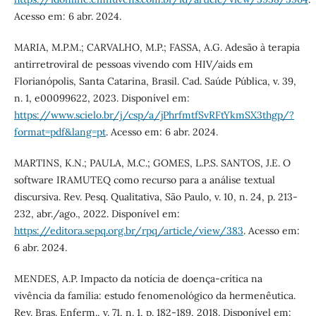
Acesso em: 6 abr. 2024.
MARIA, M.P.M.; CARVALHO, M.P.; FASSA, A.G. Adesão à terapia
antirretroviral de pessoas vivendo com HIV/aids em
Florianópolis, Santa Catarina, Brasil. Cad. Saúde Pública, v. 39,
n. 1, e00099622, 2023. Disponível em:
https://www.scielo.br/j/csp/a/jPhrfmtfSvRFtYkmSX3thgp/?
format=pdf&lang=pt
. Acesso em: 6 abr. 2024.
MARTINS, K.N.; PAULA, M.C.; GOMES, L.P.S. SANTOS, J.E. O
software IRAMUTEQ como recurso para a análise textual
discursiva. Rev. Pesq. Qualitativa, São Paulo, v. 10, n. 24, p. 213-
232, abr./ago., 2022. Disponível em:
https://editora.sepq.org.br/rpq/article/view/383
. Acesso em:
6 abr. 2024.
MENDES, A.P. Impacto da notícia de doença-crítica na
vivência da família: estudo fenomenológico da hermenêutica.
Rev. Bras. Enferm., v. 71, n. 1, p. 182-189, 2018. Disponível em: