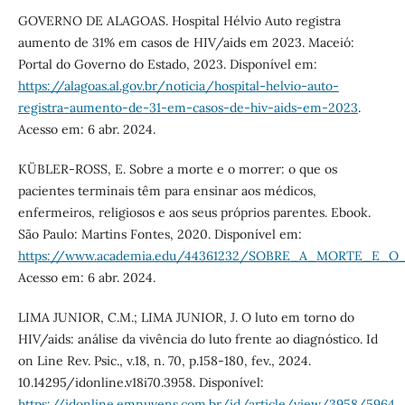
GOVERNO DE ALAGOAS. Hospital Hélvio Auto registra
aumento de 31% em casos de HIV/aids em 2023. Maceió:
Portal do Governo do Estado, 2023. Disponível em:
https://alagoas.al.gov.br/noticia/hospital-helvio-auto-
registra-aumento-de-31-em-casos-de-hiv-aids-em-2023
.
Acesso em: 6 abr. 2024.
KÜBLER-ROSS, E. Sobre a morte e o morrer: o que os
pacientes terminais têm para ensinar aos médicos,
enfermeiros, religiosos e aos seus próprios parentes. Ebook.
São Paulo: Martins Fontes, 2020. Disponível em:
https://www.academia.edu/44361232/SOBRE_A_MORTE_E_O_
Acesso em: 6 abr. 2024.
LIMA JUNIOR, C.M.; LIMA JUNIOR, J. O luto em torno do
HIV/aids: análise da vivência do luto frente ao diagnóstico. Id
on Line Rev. Psic., v.18, n. 70, p.158-180, fev., 2024.
10.14295/idonline.v18i70.3958. Disponível:
https://idonline.emnuvens.com.br/id/article/view/3958/5964
.