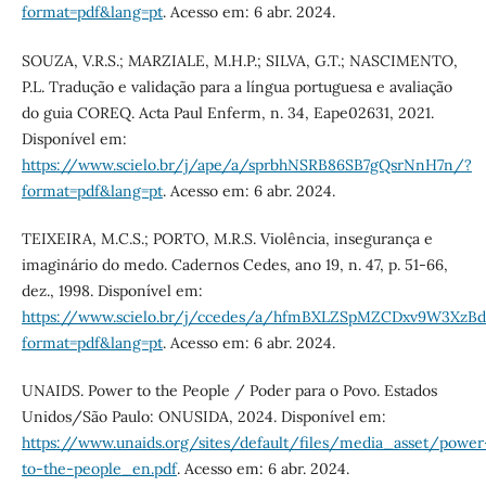
format=pdf&lang=pt
. Acesso em: 6 abr. 2024.
SOUZA, V.R.S.; MARZIALE, M.H.P.; SILVA, G.T.; NASCIMENTO,
P.L. Tradução e validação para a língua portuguesa e avaliação
do guia COREQ. Acta Paul Enferm, n. 34, Eape02631, 2021.
Disponível em:
https://www.scielo.br/j/ape/a/sprbhNSRB86SB7gQsrNnH7n/?
format=pdf&lang=pt
. Acesso em: 6 abr. 2024.
TEIXEIRA, M.C.S.; PORTO, M.R.S. Violência, insegurança e
imaginário do medo. Cadernos Cedes, ano 19, n. 47, p. 51-66,
dez., 1998. Disponível em:
https://www.scielo.br/j/ccedes/a/hfmBXLZSpMZCDxv9W3XzBd
format=pdf&lang=pt
. Acesso em: 6 abr. 2024.
UNAIDS. Power to the People / Poder para o Povo. Estados
Unidos/São Paulo: ONUSIDA, 2024. Disponível em:
https://www.unaids.org/sites/default/files/media_asset/power
to-the-people_en.pdf
. Acesso em: 6 abr. 2024.