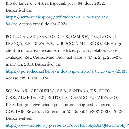
Rio de Janeiro, v. 46, n. Especial, p. 75-84, dez., 2022.
Disponível em:
https://www.scielosp.org/pdf/sdeb/2022.v46nspe7/75-
84/pt
. Acesso em: 6 de abr. 2024.
PORTUGAL, A.C.; SANTOS, C.H.S.; CAMPOS, F.M.; LEONI, L.;
FRANÇA, R.R.; SILVA, V.S.; LUBISCO, N.M.L.; RÊGO, R.F. Artigo
científico na área de saúde: diretrizes para sua elaboração e
avaliação. Rev. Ciênc. Méd. Biol., Salvador, v. 17, n. 2, p. 265-271,
mai./jun. 2018. Disponível em:
https://periodicos.ufba.br/index.php/cmbio/article/view/25135
.
Acesso em: 6 abr. 2024.
SOUSA, A.R.; CERQUEIRA, S.S.B.; SANTANA, T.S.; SUTO,
C.S.S.; ALMEIDA, E.S.; BRITO, L.S.; CASADO, E.; CARVALHO,
E.S.S. Estigma vivenciado por homens diagnosticados com
COVID-19. Rev. Bras. Enferm., n. 75, Suppl. 1, e20210038, 2022.
Disponível em:
https://www.scielo.br/j/reben/a/qp7FHLqp6yFJbfQPJGcDGbB/?