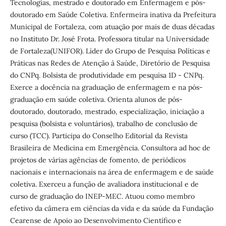
Tecnologias, mestrado e doutorado em Enfermagem e pós-
doutorado em Saúde Coletiva. Enfermeira inativa da Prefeitura
Municipal de Fortaleza, com atuação por mais de duas décadas
no Instituto Dr. José Frota. Professora titular na Universidade
de Fortaleza(UNIFOR). Líder do Grupo de Pesquisa Políticas e
Práticas nas Redes de Atenção à Saúde, Diretório de Pesquisa
do CNPq. Bolsista de produtividade em pesquisa 1D - CNPq.
Exerce a docência na graduação de enfermagem e na pós-
graduação em saúde coletiva. Orienta alunos de pós-
doutorado, doutorado, mestrado, especialização, iniciação a
pesquisa (bolsista e voluntários), trabalho de conclusão de
curso (TCC). Participa do Conselho Editorial da Revista
Brasileira de Medicina em Emergência. Consultora ad hoc de
projetos de várias agências de fomento, de periódicos
nacionais e internacionais na área de enfermagem e de saúde
coletiva. Exerceu a função de avaliadora institucional e de
curso de graduação do INEP-MEC. Atuou como membro
efetivo da câmera em ciências da vida e da saúde da Fundação
Cearense de Apoio ao Desenvolvimento Científico e