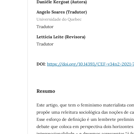
Danièle Kergoat (Autora)
Angelo Soares (Tradutor)
Universidade do Quebec
Tradutor
Lettícia Leite (Revisora)
Tradutor
DOI:
https://doi.org/10.14393/CEF-v34n2-2021-
Resumo
Este artigo, que tem o feminismo materialista co
propõe uma releitura sociológica das noções de cat
Esse esforço de definição é um lembrete prelimina
debate que coloca em perspectiva dois horizontes 
interseccionalidade – e devemos acrescentar “à fr