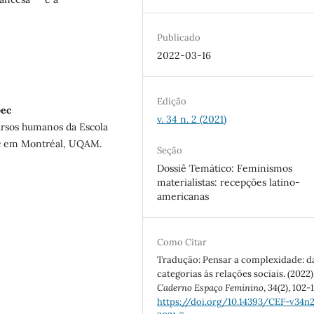
Publicado
2022-03-16
Edição
bec
v. 34 n. 2 (2021)
ursos humanos da Escola
ec em Montréal, UQAM.
Seção
Dossiê Temático: Feminismos
materialistas: recepções latino-
americanas
Como Citar
Tradução: Pensar a complexidade: d
categorias às relações sociais. (2022)
Caderno Espaço Feminino
,
34
(2), 102-
https://doi.org/10.14393/CEF-v34n