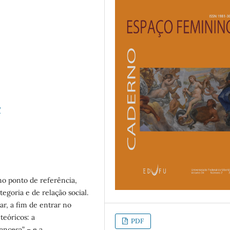
7
mo ponto de referência,
egoria e de relação social.
r, a fim de entrar no
teóricos: a
PDF
ancesa” – e a