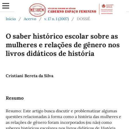
Início
/
Acervo
/
v. 17 n. 1 (2007)
/
DOSSIÊ
O saber histórico escolar sobre as
mulheres e relações de gênero nos
livros didáticos de história
Cristiani Bereta da Silva
Resumo
Resumo: Este artigo busca discutir e problematizar algumas
questões relacionadas à forma como a história das mulheres e
as relações de gênero foram incorporados (ou não) como
saberes históricos escolares nos livros didáticos de História,