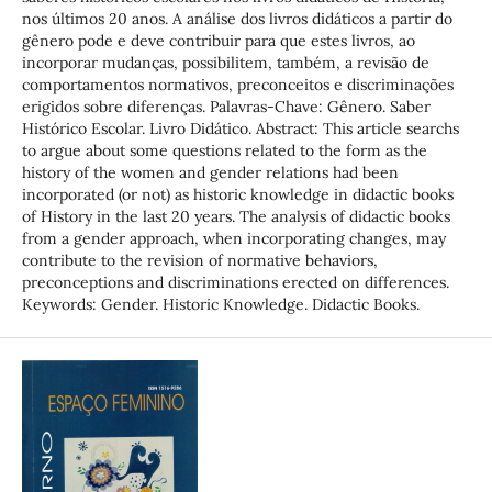
nos últimos 20 anos. A análise dos livros didáticos a partir do
gênero pode e deve contribuir para que estes livros, ao
incorporar mudanças, possibilitem, também, a revisão de
comportamentos normativos, preconceitos e discriminações
erigidos sobre diferenças. Palavras-Chave: Gênero. Saber
Histórico Escolar. Livro Didático. Abstract: This article searchs
to argue about some questions related to the form as the
history of the women and gender relations had been
incorporated (or not) as historic knowledge in didactic books
of History in the last 20 years. The analysis of didactic books
from a gender approach, when incorporating changes, may
contribute to the revision of normative behaviors,
preconceptions and discriminations erected on differences.
Keywords: Gender. Historic Knowledge. Didactic Books.