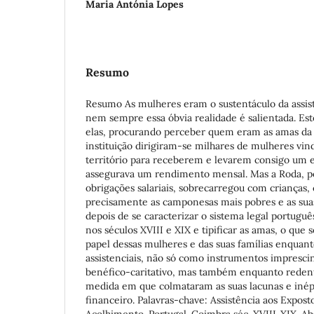
Maria Antónia Lopes
Resumo
Resumo As mulheres eram o sustentáculo da assist
nem sempre essa óbvia realidade é salientada. Est
elas, procurando perceber quem eram as amas da 
instituição dirigiram-se milhares de mulheres vi
território para receberem e levarem consigo um 
assegurava um rendimento mensal. Mas a Roda, p
obrigações salariais, sobrecarregou com crianças, 
precisamente as camponesas mais pobres e as suas
depois de se caracterizar o sistema legal portuguê
nos séculos XVIII e XIX e tipificar as amas, o que 
papel dessas mulheres e das suas famílias enquan
assistenciais, não só como instrumentos imprescin
benéfico-caritativo, mas também enquanto redent
medida em que colmataram as suas lacunas e inépci
financeiro. Palavras-chave: Assistência aos Expost
Acolhimento. Portugal. Coimbra séc. XVIII-XIX. 