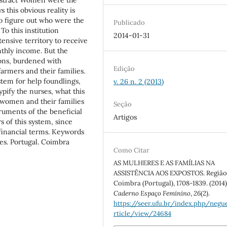
 this obvious reality is
to figure out who were the
Publicado
o this institution
2014-01-31
nsive territory to receive
thly income. But the
ions, burdened with
Edição
farmers and their families.
stem for help foundlings,
v. 26 n. 2 (2013)
pify the nurses, what this
se women and their families
Seção
truments of the beneficial
Artigos
s of this system, since
 financial terms. Keywords
ies. Portugal. Coimbra
Como Citar
AS MULHERES E AS FAMÍLIAS NA
ASSISTÊNCIA AOS EXPOSTOS. Região
Coimbra (Portugal), 1708-1839. (2014)
Caderno Espaço Feminino
,
26
(2).
https://seer.ufu.br/index.php/neg
rticle/view/24684