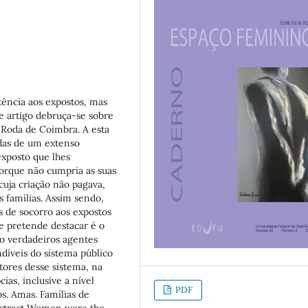
ência aos expostos, mas
e artigo debruça-se sobre
Roda de Coimbra. A esta
ndas de um extenso
exposto que lhes
orque não cumpria as suas
cuja criação não pagava,
 famílias. Assim sendo,
s de socorro aos expostos
se pretende destacar é o
to verdadeiros agentes
díveis do sistema público
ores desse sistema, na
as, inclusive a nível
PDF
os. Amas. Famílias de
Abstract Women were the