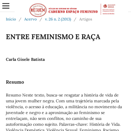
Início
/
Acervo
/
v. 26 n. 2 (2013)
/
Artigos
ENTRE FEMINISMO E RAÇA
Carla Gisele Batista
Resumo
Resumo Neste texto, busca-se resgatar a história de vida de
uma jovem mulher negra. Com uma trajetória marcada pela
violência, o acesso à educação, a militância no movimento da
juventude e negro e a aproximação ao feminismo se
entrelaçam, não sem conflitos, no caminho de sua
autoformação como sujeito. Palavras-chave: História de Vida.
Violência Doméstica. Violência Sexual. Feminismo. Racismo.