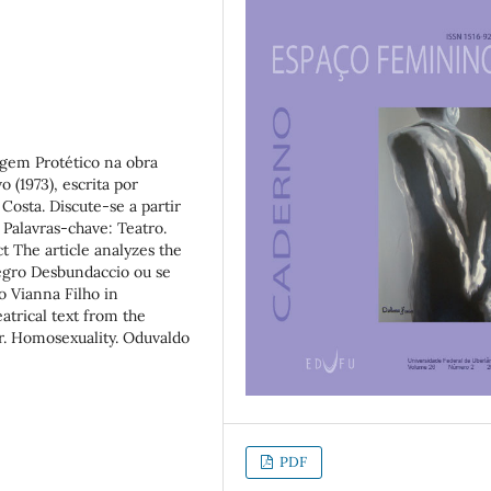
agem Protético na obra
 (1973), escrita por
osta. Discute-se a partir
. Palavras-chave: Teatro.
 The article analyzes the
legro Desbundaccio ou se
o Vianna Filho in
atrical text from the
er. Homosexuality. Oduvaldo
PDF