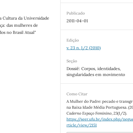
Publicado
a Cultura da Universidade
2011-04-01
ança: das mulheres de
s no Brasil Atual"
Edição
v. 23 n. 1/2 (2010)
Seção
Dossiê: Corpos, identidades,
singularidades em movimento
Como Citar
A Mulher do Padre: pecado e transg
na Baixa Idade Média Portuguesa. (20
Caderno Espaço Feminino
,
23
(1/2).
https://seer.ufu.br/index.php/neg
rticle/view/2151