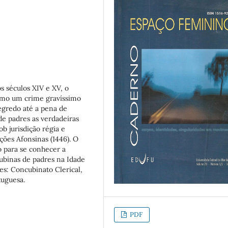
s séculos XIV e XV, o
 como um crime gravíssimo
egredo até a pena de
de padres as verdadeiras
ob jurisdição régia e
ções Afonsinas (1446). O
 para se conhecer a
ubinas de padres na Idade
es: Concubinato Clerical,
tuguesa.
PDF