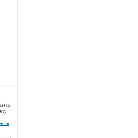
ressão
11).
uem/a