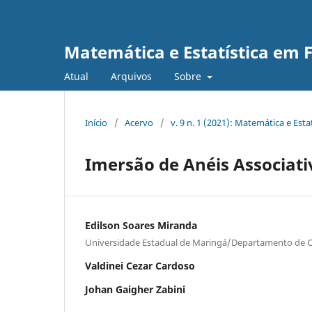
Matemática e Estatística em 
Atual
Arquivos
Sobre
Início
/
Acervo
/
v. 9 n. 1 (2021): Matemática e Esta
Imersão de Anéis Associati
Edilson Soares Miranda
Universidade Estadual de Maringá/Departamento de C
Valdinei Cezar Cardoso
Johan Gaigher Zabini