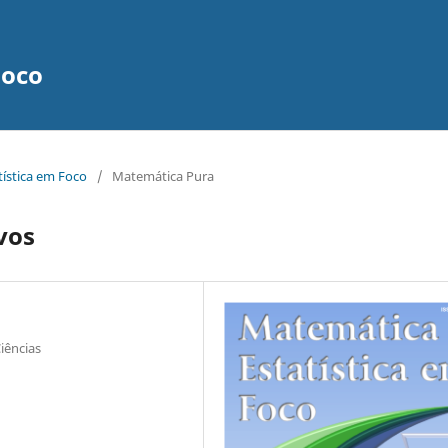
Foco
tística em Foco
/
Matemática Pura
vos
iências