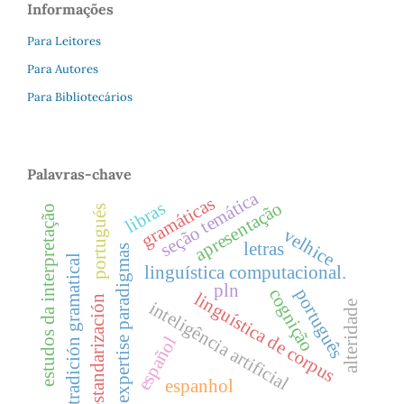
Informações
Para Leitores
Para Autores
Para Bibliotecários
Palavras-chave
seção temática
gramáticas
libras
apresentação
estudos da interpretação
portugués
velhice
letras
expertise paradigmas
tradición gramatical
linguística computacional.
pln
cognição
português
linguística de corpus
estandarización
inteligência artificial
alteridade
español
espanhol