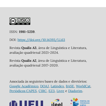
ISSN:
1981-5239
.
DOI:
https://doi.org/10.14393/LL63
Revista
Qualis A3
, área de Linguística e Literatura,
avaliação quadrienal 2021-2024.
Revista
Qualis A2
, área de Linguística e Literatura,
avaliação quadrienal 2017-2020.
Associada às seguintes bases de dados e diretórios:
Google Acadêmico
,
DOAJ
,
Latindex
,
BASE
,
WorldCat
,
Periódicos CAPES
,
CIRC
,
EZ3
,
Livre
e
Diadorim
.