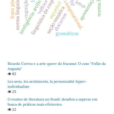
linguística computacional.
franz pöchhacker
norma linguística
inteligência artificial
linguística de corpus
apresentação
pln
cognição
letras
velhice
espanhol
seção temática
discursos
gramáticas
Ricardo Correa e a arte queer do fracasso: O caso “Fofão da
Augusta”
82
Les sens, les sentiments, la personnalité hyper-
individualiste
25
O ensino de literatura no Brasil: desafios a superar em
busca de práticas mais eficientes
22