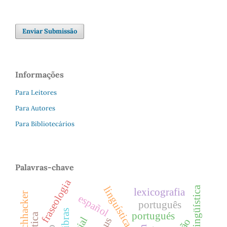
Enviar Submissão
Informações
Para Leitores
Para Autores
Para Bibliotecários
Palavras-chave
fraseologia
norma lingüística
lexicografia
español
português
libras
portugués