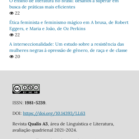
O ensino de literatura no Brasil: desafios a superar em
busca de práticas mais eficientes
22
Ética feminista e feminismo mágico em A bruxa, de Robert
Eggers, e Maria e João, de Oz Perkins
22
A interseccionalidade: Um estudo sobre a resistência das
mulheres negras à opressão de gênero, de raça e de classe
20
ISSN:
1981-5239
.
DOI:
https://doi.org/10.14393/LL63
Revista
Qualis A3
, área de Linguística e Literatura,
avaliação quadrienal 2021-2024.