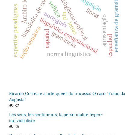
linguística de corpus
Âmbito legal
enseñanza de gramática
inteligência artificial
cognição
velhice
expertise paradigmas
libras
portugués
pln
apresentação
linguística computacional.
letras
seção temática
español
gramáticas
espanhol
norma linguística
Ricardo Correa e a arte queer do fracasso: O caso “Fofão da
Augusta”
82
Les sens, les sentiments, la personnalité hyper-
individualiste
25