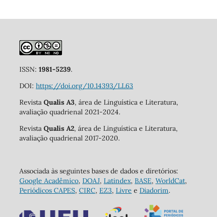
ISSN:
1981-5239
.
DOI:
https://doi.org/10.14393/LL63
Revista
Qualis A3
, área de Linguística e Literatura,
avaliação quadrienal 2021-2024.
Revista
Qualis A2
, área de Linguística e Literatura,
avaliação quadrienal 2017-2020.
Associada às seguintes bases de dados e diretórios:
Google Acadêmico
,
DOAJ
,
Latindex
,
BASE
,
WorldCat
,
Periódicos CAPES
,
CIRC
,
EZ3
,
Livre
e
Diadorim
.