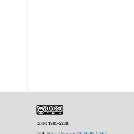
ISSN:
1981-5239
.
DOI:
https://doi.org/10.14393/LL63