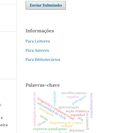
Enviar Submissão
Informações
Para Leitores
Para Autores
Para Bibliotecários
Palavras-chave
envelhecimento
cognição
inteligência artificial
estandarización
portugués
español
linguística computacional.
universidad de chile
:
apresentação
português
seção temática
espanhol
gramáticas
letras
 e
pln
libras
linguística de corpus
meira
velhice
expertise paradigmas
discursos