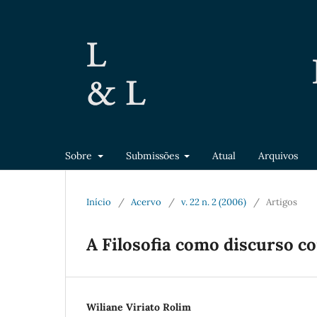
Sobre
Submissões
Atual
Arquivos
Início
/
Acervo
/
v. 22 n. 2 (2006)
/
Artigos
A Filosofia como discurso co
Wiliane Viriato Rolim