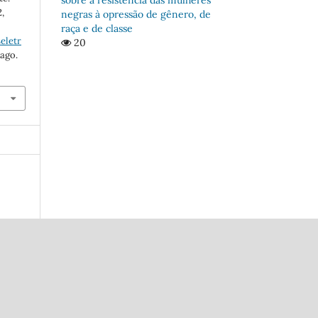
2,
negras à opressão de gênero, de
raça e de classe
eletr
20
 ago.