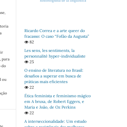
historiografía de la lingüística
se,
toria
Ricardo Correa e a arte queer do
a
fracasso: O caso “Fofão da Augusta”
82
Les sens, les sentiments, la
ir
personnalité hyper-individualiste
, para
25
o do
O ensino de literatura no Brasil:
:
desafios a superar em busca de
l ou
práticas mais eficientes
22
ação
Ética feminista e feminismo mágico
em A bruxa, de Robert Eggers, e
Maria e João, de Oz Perkins
22
A interseccionalidade: Um estudo
te.
sobre a resistência das mulheres