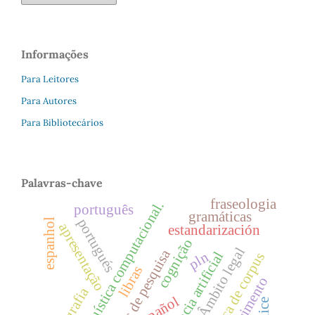
Informações
Para Leitores
Para Autores
Para Bibliotecários
Palavras-chave
fraseologia
linguística computacional.
português
gramáticas
portugués
espanhol
apresentação
estandarización
cognição
Âmbito legal
tradições de pesquisa
inteligência artificial
pln
linguística de corpus
libras
español