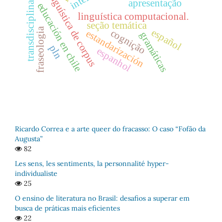
transdisciplinaridade
linguística de corpus
apresentação
educación en chile
linguística computacional.
seção temática
fraseologia
español
cognição
estandarización
gramáticas
pln
espanhol
Ricardo Correa e a arte queer do fracasso: O caso “Fofão da
Augusta”
82
Les sens, les sentiments, la personnalité hyper-
individualiste
25
O ensino de literatura no Brasil: desafios a superar em
busca de práticas mais eficientes
22