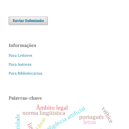
Enviar Submissão
Informações
Para Leitores
Para Autores
Para Bibliotecários
Palavras-chave
Âmbito legal
inteligência artificial
velhice
norma lingüística
portugués
libras
letras