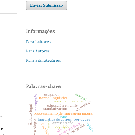
Enviar Submissão
Informações
Para Leitores
Para Autores
Para Bibliotecários
Palavras-chave
español
espanhol
português
norma linguística
universidad de chile
gramáticas
educación en chile
Âmbito legal
estandarización
processamento de linguagem natural
:
libras
linguística de corpus
portugués
fraseologia
apresentação
letras
seção temática
velhice
discursos
lexicografia
cognição
 e
pln