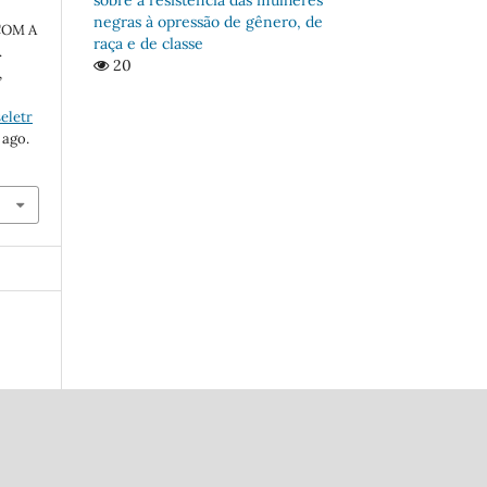
negras à opressão de gênero, de
COM A
raça e de classe
.
20
,
eletr
 ago.