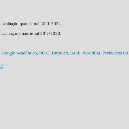
a, avaliação quadrienal 2021-2024.
a, avaliação quadrienal 2017-2020.
:
Google Acadêmico
,
DOAJ
,
Latindex
,
BASE
,
WorldCat
,
Periódicos C