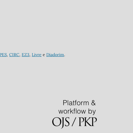
APES
,
CIRC
,
EZ3
,
Livre
e
Diadorim
.