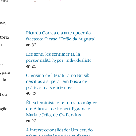
meira
se,
Ricardo Correa e a arte queer do
toria
fracasso: O caso “Fofão da Augusta”
a
82
Les sens, les sentiments, la
personnalité hyper-individualiste
ir
25
, para
O ensino de literatura no Brasil:
o do
desafios a superar em busca de
:
práticas mais eficientes
22
l ou
Ética feminista e feminismo mágico
em A bruxa, de Robert Eggers, e
ação
Maria e João, de Oz Perkins
22
A interseccionalidade: Um estudo
sobre a resistência das mulheres