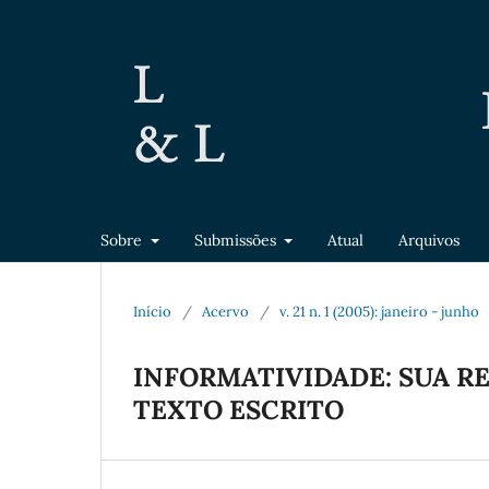
Sobre
Submissões
Atual
Arquivos
Início
/
Acervo
/
v. 21 n. 1 (2005): janeiro - junho
INFORMATIVIDADE: SUA 
TEXTO ESCRITO