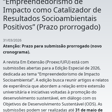
“Empreendedorismo de
Impacto como Catalizador de
Resultados Socioambientais
Positivos” (Prazo prorrogado)
31/03/2026
Atenção: Prazo para submissão prorrogado (novo
cronograma).
A
r
evista
Em Extensão
(
P
roexc
/UFU) está com
submissões abertas para a
E
dição
E
special
de 2026,
dedicada ao tema
“
Empreendedorismo de Impacto
Socioambienta
l”
. A
edição
busca reunir artigos e relatos
de experiência que abordem a relação entre extensão
universitária e iniciativas voltadas à promoção do
desenvolvimento sustentável, em diálogo com os
Objetivos de Desenvolvimento Sustentável (ODS). As
submissões podem ser realizadas até
31
d
e maio de