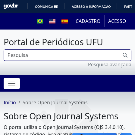
COMUNICA BR
ACESSO À INFORMAÇÃO
PARTI
IR
CADASTRO
ACESSO
PARA
O
Portal de Periódicos UFU
CONTEÚDO
Pesquisa avançada
Início
Sobre Open Journal Systems
Sobre Open Journal Systems
O portal utiliza o Open Journal Systems (OJS 3.4.0.10),
sistema de código livre gratuito para a administração e