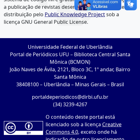
a publicação de revistas desenvolvido com suporte e
distribuição pelo
Public Knowledge Project
sob a
licença GNU General Public License.
Universidade Federal de Uberlândia
Portal de Periódicos UFU – Biblioteca Central Santa
Mônica (BCMON)
João Naves de Ávila, 2121, Bloco 3C, 1º andar, Bairro
Santa Mônica
38408100 – Uberlândia – Minas Gerais – Brasil
portaldeperiodicos@dirbi.ufu.br
(34) 3239-4267
O conteúdo deste portal está
licenciado sob a licença
Creative
Commons 4.0
, exceto onde há
indicação de outro licenciamento.