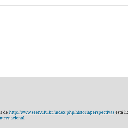
as de
http://www.seer.ufu.br/index.php/historiaperspectivas
está l
nternacional
.