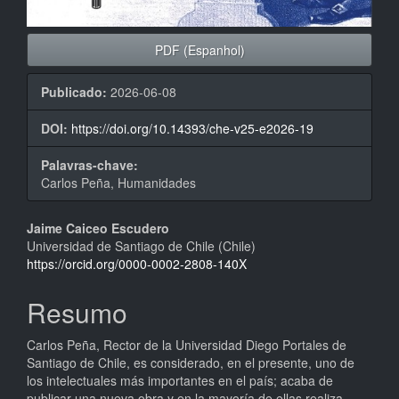
PDF (Espanhol)
Publicado:
2026-06-08
DOI:
https://doi.org/10.14393/che-v25-e2026-19
Palavras-chave:
Carlos Peña, Humanidades
Conteúdo
Jaime Caiceo Escudero
Universidad de Santiago de Chile (Chile)
do
https://orcid.org/0000-0002-2808-140X
artigo
Resumo
principal
Carlos Peña, Rector de la Universidad Diego Portales de
Santiago de Chile, es considerado, en el presente, uno de
los intelectuales más importantes en el país; acaba de
publicar una nueva obra y en la mayoría de ellas realiza