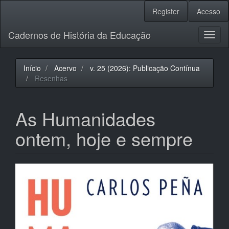
Navegação
Register
Acesso
Principal
Conteúdo
Cadernos de História da Educação
principal
Toggl
Barra
naviga
Lateral
Início
Acervo
v. 25 (2026): Publicação Contínua
Resenhas
As Humanidades
ontem, hoje e sempre
Barra
lateral
de
artigos