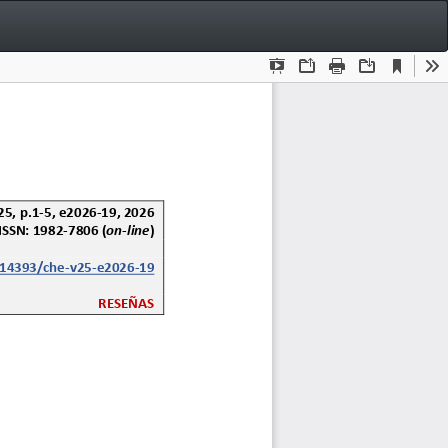
Bai
Ba
P