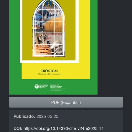
artigos
PDF (Espanhol)
Publicado:
2025-05-25
DOI:
https://doi.org/10.14393/che-v24-e2025-14