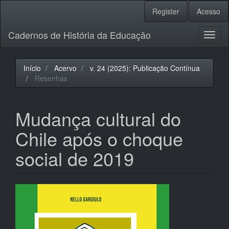
Navegação
Register
Acesso
Principal
Conteúdo
Cadernos de História da Educação
principal
Toggl
Barra
naviga
Lateral
Início
Acervo
v. 24 (2025): Publicação Contínua
Resenhas
Mudança cultural do
Chile após o choque
social de 2019
Barra
lateral
de