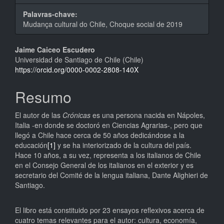
Palavras-chave:
Mudança cultural do Chile, Choque social de 2019
Conteúdo
Jaime Caiceo Escudero
Universidad de Santiago de Chile (Chile)
do
https://orcid.org/0000-0002-2808-140X
artigo
Resumo
principal
El autor de las
Crónicas
es una persona nacida en Nápoles,
Italia -en donde se doctoró en Ciencias Agrarias-, pero que
llegó a Chile hace cerca de 50 años dedicándose a la
educación
[1]
y se ha interiorizado de la cultura del país.
Hace 10 años, a su vez, representa a los italianos de Chile
en el Consejo General de los italianos en el exterior y es
secretario del Comité de la lengua italiana, Dante Alighieri de
Santiago.
El libro está constituido por 23 ensayos reflexivos acerca de
cuatro temas relevantes para el autor: cultura, economía,