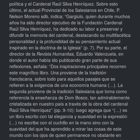
política y el Cardenal Raúl Silva Henríquez. Sobre esto
último, el actual Provincial de los Salesianos en Chile, P.
Nelson Moreno sdb, indica; “Gargiulo, quien durante muchos
años ha sido director ejecutivo de la Fundación Cardenal
Raúl Silva Henríquez, ha dedicado su labor a preservar y
difundir la memoria del cardenal, destacando su multifacética
personalidad y la profundidad de su pensamiento actual
inspirado en la doctrina de la Iglesia” (p. 7). Por su parte, el
director de la
Revista Humanitas,
Eduardo Valenzuela, en
donde el autor había ido publicando gran parte de sus
reflexiones, señala: “Dos inspiraciones principales recorren
este magnífico libro. Una proviene de la tradición
franciscana, sobre todo para aquellos pasajes que se
refieren a la exigencia de una economía humana (…). La
segunda proviene de la tradición Salesiana que toma como
referencia la enseñanza de Dom Bosco, tan admirablemente
cristalizada en nuestro país a través de la obra del cardenal
Raúl Silva Henríquez” (pp. 9-10); luego agrega que “(…) es
un libro escrito con tal elegancia y suavidad en la expresión
(…) no escribe con el cuchillo en la mano sino con la
suavidad del que ha aprendido a mirar las cosas de este
mundo con los ojos de quien permanece no obstante en