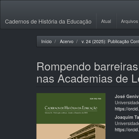
Navegação
Principal
Conteúdo
Cadernos de História da Educação
Atual
Arquivos
principal
Barra
Lateral
Início
Acervo
v. 24 (2025): Publicação Con
Rompendo barreiras.
nas Academias de L
Barra
Cont
José Geniv
Universidade
lateral
do
https://orc
de
artigo
Joaquim Ta
Universidade
artigos
princi
https://orc