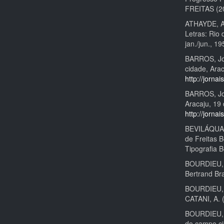
FREITAS (2
ATHAYDE, Au
Letras: Rio 
jan./jun., 1
BARROS, Joã
cidade, Arac
http://jornai
BARROS, Joã
Aracaju, 19 
http://jornai
BEVILÁQUA, 
de Freitas B
Tipografia 
BOURDIEU, P
Bertrand Bra
BOURDIEU, Pi
CATANI, A. (
BOURDIEU, Pi
do campo ci