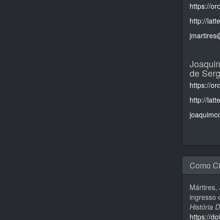
https://o
http://la
jmartires
Joaqui
de Serg
https://o
http://la
joaquimc
Como Ci
Mártires,
ingresso 
História 
https://d