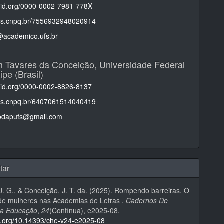
rcid.org/0000-0002-7981-778X
ttes.cnpq.br/7556932948020914
@academico.ufs.br
m Tavares da Conceição,
Universidade Federal
ipe (Brasil)
rcid.org/0000-0002-8826-8137
ttes.cnpq.br/6407061514040419
odapufs@gmail.com
tar
 J. G., & Conceição, J. T. da. (2025). Rompendo barreiras. O
de mulheres nas Academias de Letras .
Cadernos De
Da Educação
,
24
(Contínua), e2025-08.
oi.org/10.14393/che-v24-e2025-08