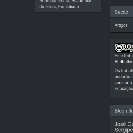
Androcentrismo, Academias
de letras, Feminismo
Seção
Artigos
Este trab
Attributi
Os trabal
poderão d
constar a 
Educação,
Biografi
José Ge
Sergipe