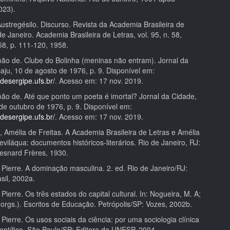
023).
stregésilo. Discurso. Revista da Academia Brasileira de
de Janeiro. Academia Brasileira de Letras, vol. 95, n. 58,
958, p. 111-120, 1958.
o de. Clube do Bolinha (meninas não entram). Jornal da
aju, 10 de agosto de 1976, p. 9. Disponível em:
sdesergipe.ufs.br/
. Acesso em: 17 nov. 2019.
o de. Até que ponto um poeta é imortal? Jornal da Cidade,
de outubro de 1976, p. 9. Disponível em:
sdesergipe.ufs.br/
. Acesso em: 17 nov. 2019.
Amélia de Freitas. A Academia Brasileira de Letras e Amélia
eviláqua: documentos históricos-literários. Rio de Janeiro, RJ:
Besnard Frères, 1930.
ierre. A dominação masculina. 2. ed. Rio de Janeiro/RJ:
sil, 2002a.
erre. Os três estados do capital cultural. In: Nogueira, M. A;
orgs.). Escritos de Educação. Petrópolis/SP: Vozes, 2002b.
erre. Os usos sociais da ciência: por uma sociologia clínica
entífico. São Paulo/SP: Editora da UNESP, 2004.