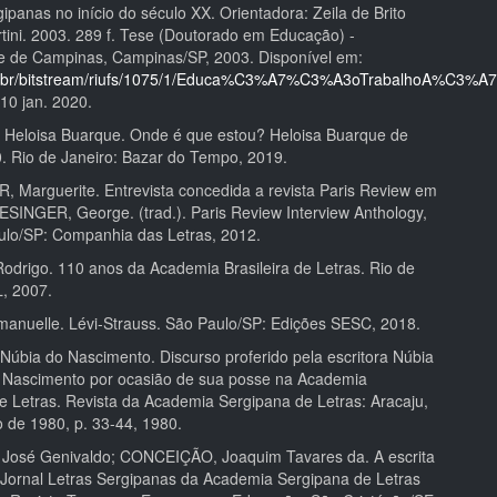
rgipanas no início do século XX. Orientadora: Zeila de Brito
tini. 2003. 289 f. Tese (Doutorado em Educação) -
e de Campinas, Campinas/SP, 2003. Disponível em:
.ufs.br/bitstream/riufs/1075/1/Educa%C3%A7%C3%A3oTrabalhoA%C3%
10 jan. 2020.
Heloisa Buarque. Onde é que estou? Heloisa Buarque de
0. Rio de Janeiro: Bazar do Tempo, 2019.
Marguerite. Entrevista concedida a revista Paris Review em
SINGER, George. (trad.). Paris Review Interview Anthology,
aulo/SP: Companhia das Letras, 2012.
drigo. 110 anos da Academia Brasileira de Letras. Rio de
L, 2007.
nuelle. Lévi-Strauss. São Paulo/SP: Edições SESC, 2018.
bia do Nascimento. Discurso proferido pela escritora Núbia
Nascimento por ocasião de sua posse na Academia
e Letras. Revista da Academia Sergipana de Letras: Aracaju,
o de 1980, p. 33-44, 1980.
José Genivaldo; CONCEIÇÃO, Joaquim Tavares da. A escrita
 Jornal Letras Sergipanas da Academia Sergipana de Letras