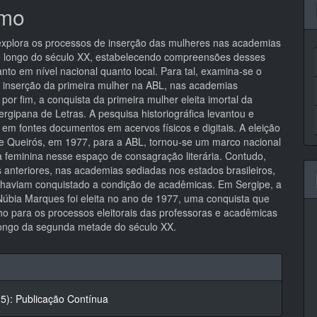
mo
 explora os processos de inserção das mulheres nas academias
ao longo do século XX, estabelecendo compreensões desses
nto em nível nacional quanto local. Para tal, examina-se o
 inserção da primeira mulher na ABL, nas academias
 por fim, a conquista da primeira mulher eleita imortal da
rgipana de Letras. A pesquisa historiográfica levantou e
 em fontes documentos em acervos físicos e digitais. A eleição
e Queirós, em 1977, para a ABL, tornou-se um marco nacional
a feminina nesse espaço de consagração literária. Contudo,
 anteriores, nas academias sediadas nos estados brasileiros,
 haviam conquistado a condição de acadêmicas. Em Sergipe, a
Núbia Marques foi eleita no ano de 1977, uma conquista que
ho para os processos eleitorais das professoras e acadêmicas
ongo da segunda metade do século XX.
hes
25): Publicação Contínua