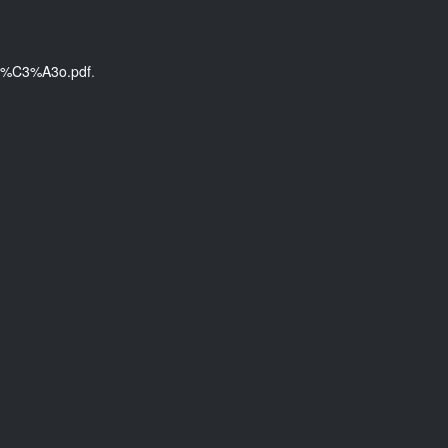
A7%C3%A3o.pdf
.