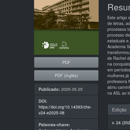
Resu
Este artigo
de letras, 
processos ta
processo de
estaduais e,
Academia Se
transformou
de Rachel d
PDF
na conquist
em períodos
PDF (Inglês)
mulheres já
professora 
abriu camin
Publicado:
2025-05-25
na ASL ao l
DOI:
Detal
https://doi.org/10.14393/che-
Edição
v24-e2025-08
do
v. 24 (20
artigo
Palavras-chave: