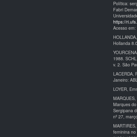
Política: se
Fabri Demar
Universidad
https://ri
Acesso em: 
HOLLANDA, 
Hollanda 8.
YOURCENAR, 
1988. SCHLE
v. 2. São P
LACERDA, Ro
Janeiro: AB
LOYER, Emma
MARQUES, Nú
Marques do 
Sergipana d
nº 27, març
MARTIRES, 
feminina no