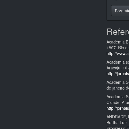
Format
Refer
Academia Bra
1897. Rio d
http://www.
Academia só
Aracaju, 10
http://jornai
Academia Se
de janeiro d
Academia Se
Cidade, Arac
http://jornai
ANDRADE, Ma
Bertha Lutz 
Progresso F