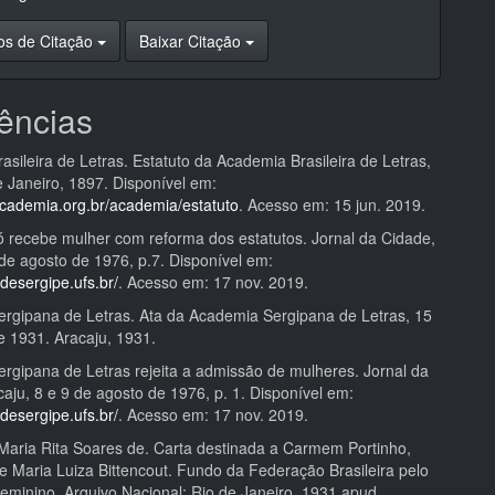
os de Citação
Baixar Citação
ências
sileira de Letras. Estatuto da Academia Brasileira de Letras,
e Janeiro, 1897. Disponível em:
academia.org.br/academia/estatuto
. Acesso em: 15 jun. 2019.
 recebe mulher com reforma dos estatutos. Jornal da Cidade,
 de agosto de 1976, p.7. Disponível em:
sdesergipe.ufs.br/
. Acesso em: 17 nov. 2019.
rgipana de Letras. Ata da Academia Sergipana de Letras, 15
e 1931. Aracaju, 1931.
rgipana de Letras rejeita a admissão de mulheres. Jornal da
aju, 8 e 9 de agosto de 1976, p. 1. Disponível em:
sdesergipe.ufs.br/
. Acesso em: 17 nov. 2019.
ria Rita Soares de. Carta destinada a Carmem Portinho,
e Maria Luiza Bittencout. Fundo da Federação Brasileira pelo
eminino. Arquivo Nacional: Rio de Janeiro, 1931 apud