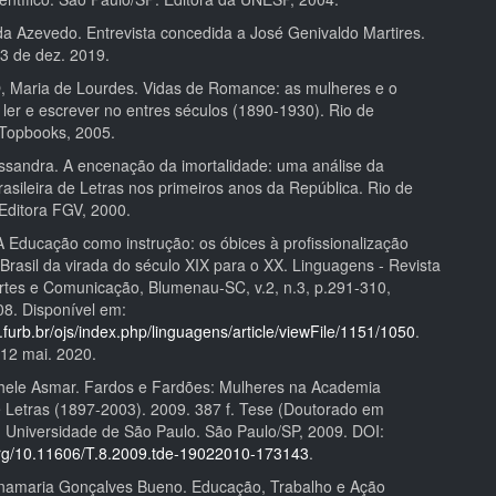
a Azevedo. Entrevista concedida a José Genivaldo Martires.
 3 de dez. 2019.
Maria de Lourdes. Vidas de Romance: as mulheres e o
 ler e escrever no entres séculos (1890-1930). Rio de
 Topbooks, 2005.
ssandra. A encenação da imortalidade: uma análise da
asileira de Letras nos primeiros anos da República. Rio de
 Editora FGV, 2000.
A Educação como instrução: os óbices à profissionalização
Brasil da virada do século XIX para o XX. Linguagens - Revista
Artes e Comunicação, Blumenau-SC, v.2, n.3, p.291-310,
08. Disponível em:
y.furb.br/ojs/index.php/linguagens/article/viewFile/1151/1050
.
12 mai. 2020.
hele Asmar. Fardos e Fardões: Mulheres na Academia
de Letras (1897-2003). 2009. 387 f. Tese (Doutorado em
 - Universidade de São Paulo. São Paulo/SP, 2009. DOI:
.org/10.11606/T.8.2009.tde-19022010-173143
.
namaria Gonçalves Bueno. Educação, Trabalho e Ação