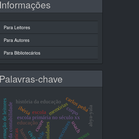
Informações
Para Leitores
Para Autores
Para Bibliotecários
Palavras-chave
carlos peña
formação de leitores
história da educação
memórias
história da contabilidade
ibéria
abya-yala
corpo
escola
escola primária no século xx
cuore
grupos escolares
educação
usach
humanidades
américas
chile