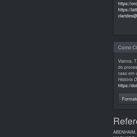
https://o
https://l
clarides@
Como Ci
Vianna, T.
do proces
caso em u
História 
https://d
Format
Refer
ABENHAIM, E