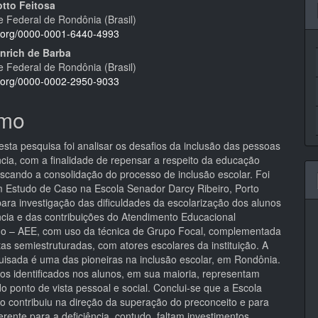
otto Feitosa
e Federal de Rondônia (Brasil)
pal
id.org/0000-0001-6440-4993
enrich de Barba
e Federal de Rondônia (Brasil)
id.org/0000-0002-2950-9033
mo
esta pesquisa foi analisar os desafios da inclusão das pessoas
ncia, com a finalidade de repensar a respeito da educação
uscando a consolidação do processo de inclusão escolar. Foi
m Estudo de Caso na Escola Senador Darcy Ribeiro, Porto
para investigação das dificuldades da escolarização dos alunos
ncia e das contribuições do Atendimento Educacional
do – AEE, com uso da técnica de Grupo Focal, complementada
tas semiestruturadas, com atores escolares da instituição. A
uisada é uma das pioneiras na inclusão escolar, em Rondônia.
os identificados nos alunos, em sua maioria, representam
o ponto de vista pessoal e social. Conclui-se que a Escola
ro contribuiu na direção da superação do preconceito e para
erente para a deficiência, contudo, faltam investimentos