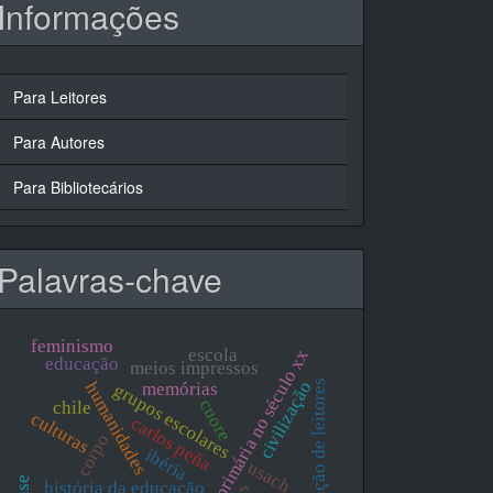
Informações
Para Leitores
Para Autores
Para Bibliotecários
Palavras-chave
feminismo
escola
escola primária no século xx
educação
meios impressos
formação de leitores
civilização
humanidades
memórias
grupos escolares
cuore
chile
culturas
carlos peña
corpo
ibéria
usach
história da educação