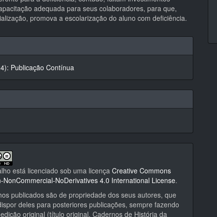
capacitação adequada para seus colaboradores, para que,
ialização, promova a escolarização do aluno com deficiência.
hes
24): Publicação Contínua
alho está licenciado sob uma licença
Creative Commons
on-NonCommercial-NoDerivatives 4.0 International License
.
hos publicados são de propriedade dos seus autores, que
ispor deles para posteriores publicações, sempre fazendo
edição original (título original, Cadernos de História da