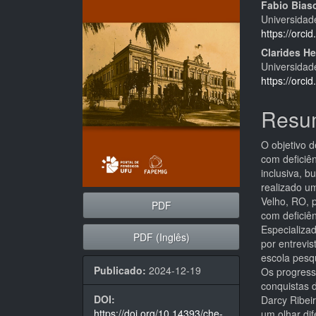
de
artigo
Fabio Bias
Universidad
artigos
princi
https://orc
Clarides H
Universidad
https://orc
Resu
O objetivo d
com deficiê
inclusiva, b
realizado u
Velho, RO, 
PDF
com deficiê
Especializa
PDF (Inglês)
por entrevis
escola pesq
Publicado:
2024-12-19
Os progress
conquistas d
DOI:
Darcy Ribei
https://doi.org/10.14393/che-
um olhar dif