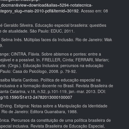
_docman&view=download&alias=5294-notatecnica-
tegory_slug=maio-2010-pdf&Itemid=30192
. Acesso em: 08
 Geraldo Silveira. Educação especial brasileira: questões
 e de atualidade. São Paulo: EDUC, 2011.
elma Inês. Múltiplas faces da Inclusão. Rio de Janeiro: Wak
9.
ange; CINTRA, Flávia. Sobre abismos e pontes: entre a
sejável e a possível. In. FRELLER, Cíntia; FERRARI, Marian;
ie. (Orgs.). Educação Inclusiva: percursos na educação
o Paulo: Casa do Psicólogo, 2008. p. 79-92.
alba Maria Cardoso. Política de educação especial na
inclusiva e a formação docente no Brasil. Revista Brasileira de
nta Catarina, v.18, n.52, p.101-119, jan.-mar. 2013. DOI:
.org/10.1590/S1413-24782013000100007
ving. Estigma: Notas sobre a Manipulação da Identidade
. Rio de Janeiro: Editora Guanabara, 1988.
ica. Percursos da constituição de uma política brasileira de
ecial inclusiva. Revista Brasileira de Educação Especial,