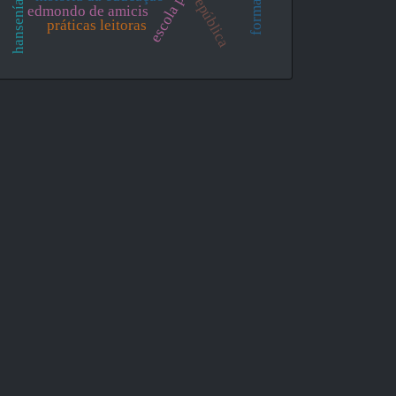
hanseníase
república
edmondo de amicis
práticas leitoras