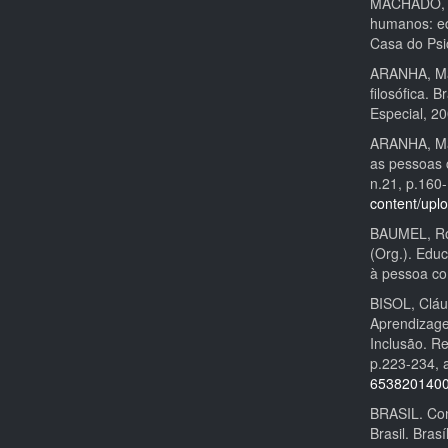
MACHADO, Ad
humanos: ed
Casa do Psi
ARANHA, Mar
filosófica. 
Especial, 20
ARANHA, Mar
as pessoas c
n.21, p.160
content/upl
BAUMEL, Ros
(Org.). Educ
à pessoa co
BISOL, Cláud
Aprendizage
Inclusão. Re
p.223-234, 
653820140
BRASIL. Con
Brasil. Bras