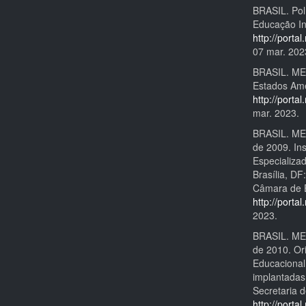
BRASIL. Pol
Educação Inc
http://porta
07 mar. 202
BRASIL. MEC
Estados Ame
http://porta
mar. 2023.
BRASIL. MEC
de 2009. Ins
Especializa
Brasília, D
Câmara de E
http://port
2023.
BRASIL. MEC
de 2010. Or
Educacional
implantadas 
Secretaria 
http://porta