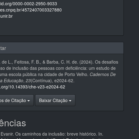
rcid.org/0000-0002-2950-9033
attes.cnpq.br/4572407003327880
unir.br
tar
 de L., Feitosa, F. B., & Barba, C. H. de. (2024). Os desafios
so de inclusão das pessoas com deficiência: um estudo de
ma escola pública na cidade de Porto Velho.
Cadernos De
Da Educação
,
23
(Contínua), e2024-62.
oi.org/10.14393/che-v23-e2024-62
os de Citação
Baixar Citação
ências
vanir. Os caminhos da inclusão: breve histórico. In.