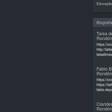
Educação,
Biografi
Taísa d
Rondôni
https://o
http://la
taisalim
Fabio B
Rondôni
https://o
https://l
fabio.dep
Claride
Rondôni