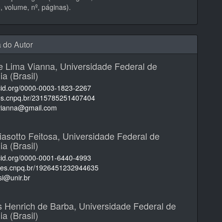
 volume, nº, páginas).
a do Autor
e Lima Vianna,
Universidade Federal de
a (Brasil)
rcid.org/0000-0003-1823-2267
ttes.cnpq.br/2315785251407404
avianna@gmail.com
iasotto Feitosa,
Universidade Federal de
a (Brasil)
rcid.org/0000-0001-6440-4993
attes.cnpq.br/1926451232944635
si@unir.br
s Henrich de Barba,
Universidade Federal de
a (Brasil)