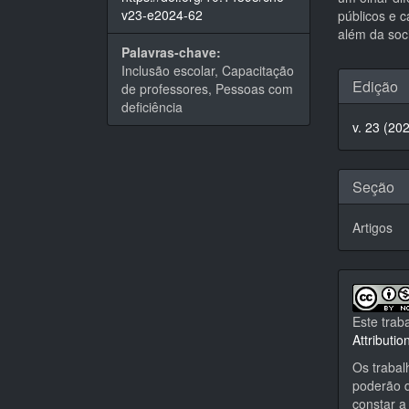
v23-e2024-62
públicos e 
além da soc
Palavras-chave:
Inclusão escolar, Capacitação
Detal
Edição
de professores, Pessoas com
do
deficiência
v. 23 (20
artigo
Seção
Artigos
Este trab
Attributi
Os trabal
poderão d
constar a 