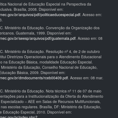
ítica Nacional de Educação Especial na Perspectiva da
lusiva. Brasília, 2008. Disponível em:
l.mec.gov.br/arquivos/pdf/politicaeducespecial.pdf
. Acesso em:
3.
. Ministério da Educação. Convenção da Organização dos
ricanos. Guatemala, 1999. Disponível em:
l.mec.gov.br/seesp/arquivos/pdf/guatemala.pdf
. Acesso em: 08
. Ministério da Educação. Resolução nº 4, de 2 de outubro
titui Diretrizes Operacionais para o Atendimento Educacional
do na Educação Básica, modalidade Educação Especial.
F: Ministério da Educação, Conselho Nacional de Educação,
ducação Básica, 2009. Disponível em:
al.mec.gov.br/dmdocuments/rceb00409.pdf
. Acesso em: 08 mar.
. Ministério da Educação. Nota técnica nº 11 de 07 de maio
ientações para a Institucionalização da Oferta do Atendimento
 Especializado – AEE em Salas de Recursos Multifuncionais,
nas escolas regulares. Brasília, DF: Ministério da Educação,
de Educação Especial, 2010. Disponível em:
l.mec.gov.br/index.php?