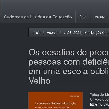
Navegação
Principal
Conteúdo
Cadernos de História da Educação
Atual
Arquivos
principal
Barra
Lateral
Início
Acervo
v. 23 (2024): Publicação Con
Os desafios do proc
pessoas com deficiê
em uma escola públi
Velho
Barra
Cont
Taísa de L
Universidad
lateral
do
https://orc