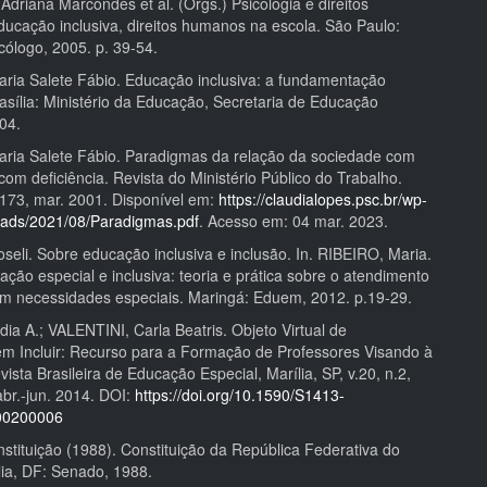
riana Marcondes et al. (Orgs.) Psicologia e direitos
ucação inclusiva, direitos humanos na escola. São Paulo:
cólogo, 2005. p. 39-54.
ia Salete Fábio. Educação inclusiva: a fundamentação
Brasília: Ministério da Educação, Secretaria de Educação
04.
ia Salete Fábio. Paradigmas da relação da sociedade com
om deficiência. Revista do Ministério Público do Trabalho.
-173, mar. 2001. Disponível em:
https://claudialopes.psc.br/wp-
oads/2021/08/Paradigmas.pdf
. Acesso em: 04 mar. 2023.
eli. Sobre educação inclusiva e inclusão. In. RIBEIRO, Maria.
ação especial e inclusiva: teoria e prática sobre o atendimento
m necessidades especiais. Maringá: Eduem, 2012. p.19-29.
ia A.; VALENTINI, Carla Beatris. Objeto Virtual de
m Incluir: Recurso para a Formação de Professores Visando à
vista Brasileira de Educação Especial, Marília, SP, v.20, n.2,
abr.-jun. 2014. DOI:
https://doi.org/10.1590/S1413-
00200006
stituição (1988). Constituição da República Federativa do
ília, DF: Senado, 1988.