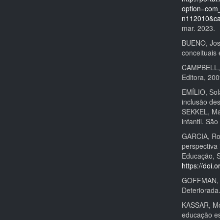
option=com
n112010&ca
mar. 2023.
BUENO, José
conceituais
CAMPBELL, S
Editora, 200
EMÍLIO, Sol
inclusão de
SEKKEL, Mar
infantil. Sã
GARCIA, Ros
perspectiva 
Educação, Sa
https://doi
GOFFMAN, Er
Deteriorada
KASSAR, Môn
educação esp