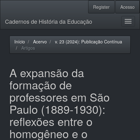
Navegação
Register
Acesso
Principal
Conteúdo
Cadernos de História da Educação
principal
Toggl
Barra
naviga
Lateral
Início
Acervo
v. 23 (2024): Publicação Contínua
Artigos
A expansão da
formação de
professores em São
Paulo (1889-1930):
reflexões entre o
homogêneo e o