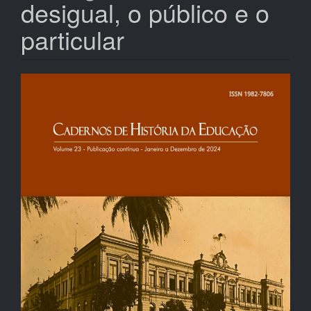
desigual, o público e o
particular
Barra
lateral
de
artigos