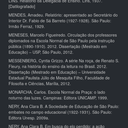
LINS. Relatório da Delegacia de Ensino. Lins, 1937.
[Datilografado]
MENDES, Amadeu. Relatório: apresentado ao Secretário do
Interior Dr. Fabio de Sá Barreto (1927-1928). São Paulo:
Irmão Ferraz, 1929.
MENESES, Marcelo Figueiredo. Circulação dos professores
diplomados na Escola Normal de São Paulo pela instrução
pública (1890-1910). 2012. Dissertação (Mestrado em
Educação) – USP, São Paulo, 2012.
MESSENBERG, Cyntia Grizzo. A série Na roça, de Renato S.
Fleury, na história do ensino da leitura no Brasil. 2012.
Dissertação (Mestrado em Educação) – Universidade
Estadual Paulista Júlio de Mesquita Filho, Faculdade de
Filosofia e Ciências, Marília, 2012.
MONARCHA, Carlos. Escola Normal da Praça: o lado
noturno das luzes. Campinas: Editora UNICAMP, 1999.
NERY, Ana Clara B. A Sociedade de Educação de São Paulo:
embates no campo educacional (1922-1931). São Paulo:
Editora Unesp. 2009a.
NERY, Ana Clara B. Em busca do elo perdido: a ação