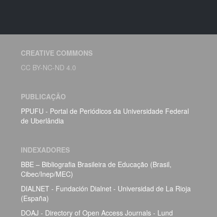
CREATIVE COMMONS
CC BY-NC-ND 4.0
PUBLICAÇÃO
PPUFU - Portal de Periódicos da Universidade Federal
de Uberlândia
INDEXADORES
BBE – Bibliografia Brasileira de Educação (Brasil,
Cibec/Inep/MEC)
DIALNET - Fundación Dialnet - Universidad de La Rioja
(España)
DOAJ - Directory of Open Access Journals - Lund