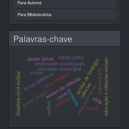
Para Autores
Para Bibliotecários
Palavras-chave
carlos peña
aimée fiévet
ensino de biologia
educação e ciências sociais
professores municipais
educação municipal
arqueologia
corpo
livro didático
livros didáticos
ditadura civil-militar
ensino de ciências
ciências
educação nova
memória
pouso alegre
cuore
história
chile
mulher
usach