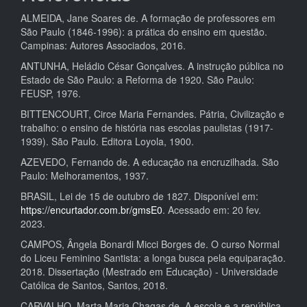
ALMEIDA, Jane Soares de. A formação de professores em
São Paulo (1846-1996): a prática do ensino em questão.
Campinas: Autores Associados, 2016.
ANTUNHA, Heládio César Gonçalves. A instrução pública no
Estado de São Paulo: a Reforma de 1920. São Paulo:
FEUSP, 1976.
BITTENCOURT, Circe Maria Fernandes. Pátria, Civilização e
trabalho: o ensino de história nas escolas paulistas (1917-
1939). São Paulo. Editora Loyola, 1900.
AZEVEDO, Fernando de. A educação na encruzilhada. São
Paulo: Melhoramentos, 1937.
BRASIL, Lei de 15 de outubro de 1827. Disponível em:
https://encurtador.com.br/gmsE0
. Acessado em: 20 fev.
2023.
CAMPOS, Ângela Bonardi Micci Borges de. O curso Normal
do Liceu Feminino Santista: a longa busca pela equiparação.
2018. Dissertação (Mestrado em Educação) - Universidade
Católica de Santos, Santos, 2018.
CARVALHO, Marta Maria Chagas de. A escola e a república.