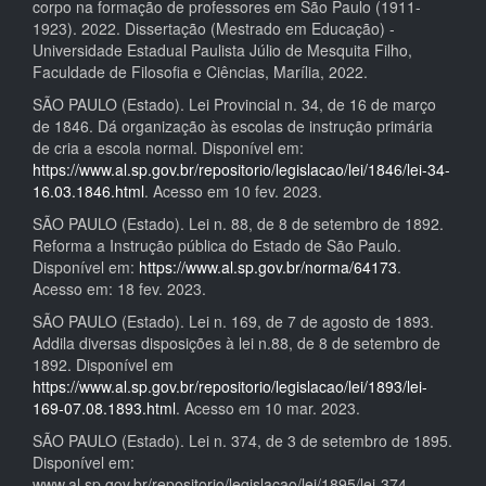
corpo na formação de professores em São Paulo (1911-
1923). 2022. Dissertação (Mestrado em Educação) -
Universidade Estadual Paulista Júlio de Mesquita Filho,
Faculdade de Filosofia e Ciências, Marília, 2022.
SÃO PAULO (Estado). Lei Provincial n. 34, de 16 de março
de 1846. Dá organização às escolas de instrução primária
de cria a escola normal. Disponível em:
https://www.al.sp.gov.br/repositorio/legislacao/lei/1846/lei-34-
16.03.1846.html
. Acesso em 10 fev. 2023.
SÃO PAULO (Estado). Lei n. 88, de 8 de setembro de 1892.
Reforma a Instrução pública do Estado de São Paulo.
Disponível em:
https://www.al.sp.gov.br/norma/64173
.
Acesso em: 18 fev. 2023.
SÃO PAULO (Estado). Lei n. 169, de 7 de agosto de 1893.
Addila diversas disposições à lei n.88, de 8 de setembro de
1892. Disponível em
https://www.al.sp.gov.br/repositorio/legislacao/lei/1893/lei-
169-07.08.1893.html
. Acesso em 10 mar. 2023.
SÃO PAULO (Estado). Lei n. 374, de 3 de setembro de 1895.
Disponível em:
www.al.sp.gov.br/repositorio/legislacao/lei/1895/lei-374-