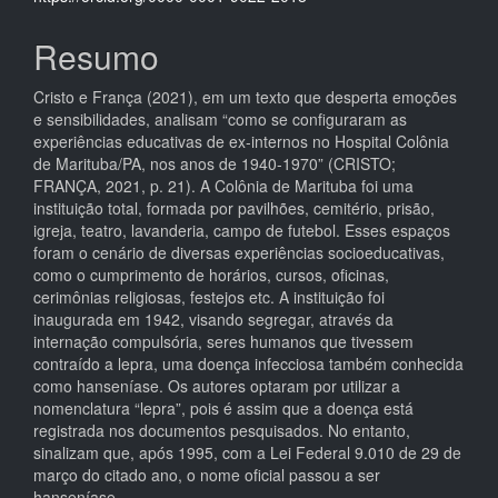
Resumo
Cristo e França (2021), em um texto que desperta emoções
e sensibilidades, analisam “como se configuraram as
experiências educativas de ex-internos no Hospital Colônia
de Marituba/PA, nos anos de 1940-1970” (CRISTO;
FRANÇA, 2021, p. 21). A Colônia de Marituba foi uma
instituição total, formada por pavilhões, cemitério, prisão,
igreja, teatro, lavanderia, campo de futebol. Esses espaços
foram o cenário de diversas experiências socioeducativas,
como o cumprimento de horários, cursos, oficinas,
cerimônias religiosas, festejos etc. A instituição foi
inaugurada em 1942, visando segregar, através da
internação compulsória, seres humanos que tivessem
contraído a lepra, uma doença infecciosa também conhecida
como hanseníase. Os autores optaram por utilizar a
nomenclatura “lepra”, pois é assim que a doença está
registrada nos documentos pesquisados. No entanto,
sinalizam que, após 1995, com a Lei Federal 9.010 de 29 de
março do citado ano, o nome oficial passou a ser
hanseníase.