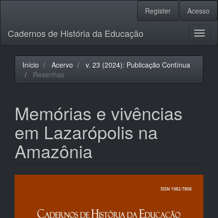
Navegação
Register
Acesso
Principal
Conteúdo
Cadernos de História da Educação
principal
Toggl
Barra
naviga
Lateral
Início
Acervo
v. 23 (2024): Publicação Contínua
Resenhas
Memórias e vivências
em Lazarópolis na
Amazônia
Barra
lateral
de