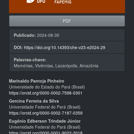
PDF
Publicado:
2024-08-30
DOI:
https://doi.org/10.14393/che-v23-e2024-29
Palavras-chave:
Memórias, Vivências, Lazarópolis, Amazônia
Conteúdo
Marinaldo Pantoja Pinheiro
Universidade do Estado do Pará (Brasil)
do
https://orcid.org/0000-0002-7598-0301
artigo
Gercina Ferreira da Silva
Universidade Federal do Pará (Brasil)
principal
https://orcid.org/0000-0002-7187-0359
Eugênio Edberson Trindade Júnior
Universidade Federal do Pará (Brasil)
https://orcid.org/0000-0001-9022-2018