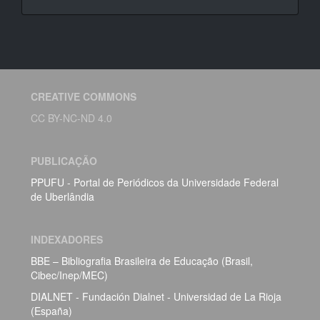
CREATIVE COMMONS
CC BY-NC-ND 4.0
PUBLICAÇÃO
PPUFU - Portal de Periódicos da Universidade Federal
de Uberlândia
INDEXADORES
BBE – Bibliografia Brasileira de Educação (Brasil,
Cibec/Inep/MEC)
DIALNET - Fundación Dialnet - Universidad de La Rioja
(España)