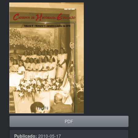
Barra
lateral
de
artigos
PDF
Publicado:
2010-05-17