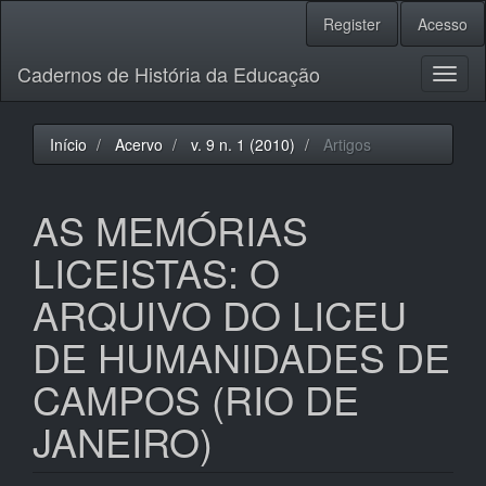
Navegação
Register
Acesso
Principal
Conteúdo
Cadernos de História da Educação
principal
Toggl
Barra
naviga
Lateral
Início
Acervo
v. 9 n. 1 (2010)
Artigos
AS MEMÓRIAS
LICEISTAS: O
ARQUIVO DO LICEU
DE HUMANIDADES DE
CAMPOS (RIO DE
JANEIRO)