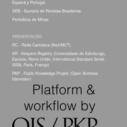
Espanã y Portugal
SRB - Sumário de Revistas Brasileiras
Periódicos de Minas
PRESERVAÇÃO
RC - Rede Cariniana (Ibict/MCT)
KR - Keepers Registry (Universidade de Edimburgo,
Escócia, Reino Unido; International Standard Serial -
ISSN, Paris, França)
PKP - Public Knowledge Projetc (Open Archives
Harvester)