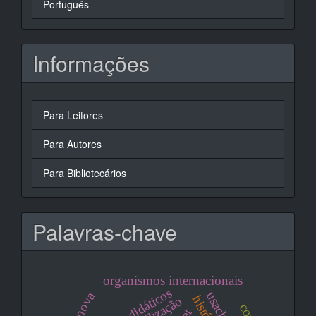
Português
Informações
Para Leitores
Para Autores
Para Bibliotecários
Palavras-chave
organismos internacionais
livros didáticos
usach
história
civilização