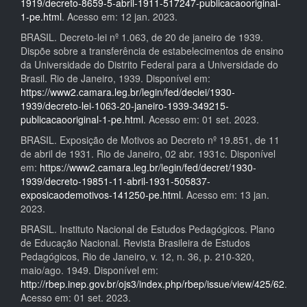
1919/decreto-8659-5-abril-1911-517247-publicacaooriginal-
1-pe.html
. Acesso em: 12 jan. 2023.
BRASIL. Decreto-lei nº 1.063, de 20 de janeiro de 1939.
Dispõe sobre a transferência de estabelecimentos de ensino
da Universidade do Distrito Federal para a Universidade do
Brasil. Rio de Janeiro, 1939. Disponível em:
https://www2.camara.leg.br/legin/fed/declei/1930-
1939/decreto-lei-1063-20-janeiro-1939-349215-
publicacaooriginal-1-pe.html
. Acesso em: 01 set. 2023.
BRASIL. Exposição de Motivos ao Decreto nº 19.851, de 11
de abril de 1931. Rio de Janeiro, 02 abr. 1931c. Disponível
em:
https://www2.camara.leg.br/legin/fed/decret/1930-
1939/decreto-19851-11-abril-1931-505837-
exposicaodemotivos-141250-pe.html
. Acesso em: 13 jan.
2023.
BRASIL. Instituto Nacional de Estudos Pedagógicos. Plano
de Educação Nacional. Revista Brasileira de Estudos
Pedagógicos, Rio de Janeiro, v. 12, n. 36, p. 210-320,
maio/ago. 1949. Disponível em:
http://rbep.inep.gov.br/ojs3/index.php/rbep/issue/view/425/62
.
Acesso em: 01 set. 2023.