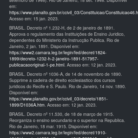
setembro de 1946). Rio de Janeiro, 18 set. 1946. Disponível
em:
https://www.planalto.gov.br/ccivil_03/Constituicao/Constituicao46.
Acesso em: 15 jan. 2023.
BRASIL. Decreto nº 1.232-H, de 2 de janeiro de 1891.
Approva o regulamento das Instituições de Ensino Juridico,
dependentes do Ministerio da Instrucção Publica. Rio de
Janeiro, 2 jan. 1891. Disponível em:
https://www2.camara.leg.br/legin/fed/decret/1824-
1899/decreto-1232-h-2-janeiro-1891-517957-
publicacaooriginal-1-pe.html
. Acesso em: 12 jan. 2023.
BRASIL. Decreto nº 1036-A, de 14 de novembro de 1890.
Supprime a cadeira de direito ecclesiastico dos cursos
juridicos do Recife e S. Paulo. Rio de Janeiro, 14 nov. 1890.
Disponível em:
https://www.planalto.gov.br/ccivil_03/decreto/1851-
1899/D1036A.htm
. Acesso em: 12 jan. 2023.
BRASIL. Decreto nº 11.530, de 18 de março de 1915.
Reorganiza o ensino secundario e o superior na Republica.
Rio de Janeiro, 18 mar. 1915. Disponível em:
https://www2.camara.leg.br/legin/fed/decret/1910-