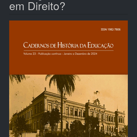
em Direito?
Barra
lateral
de
artigos