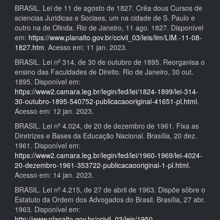
BRASIL. Lei de 11 de agosto de 1827. Crêa dous Cursos de
sciencias Juridicas e Sociaes, um na cidade de S. Paulo e
outro na de Olinda. Rio de Janeiro, 11 ago. 1827. Disponível
em:
https://www.planalto.gov.br/ccivil_03/leis/lim/LIM.-11-08-
1827.htm
. Acesso em: 11 jan. 2023.
BRASIL. Lei nº 314, de 30 de outubro de 1895. Reorganisa o
ensino das Faculdades de Direito. Rio de Janeiro, 30 out.
1895. Disponível em:
https://www2.camara.leg.br/legin/fed/lei/1824-1899/lei-314-
30-outubro-1895-540752-publicacaooriginal-41651-pl.html
.
Acesso em: 12 jan. 2023.
BRASIL. Lei nº 4.024, de 20 de dezembro de 1961. Fixa as
Diretrizes e Bases da Educação Nacional. Brasília, 20 dez.
1961. Disponível em:
https://www2.camara.leg.br/legin/fed/lei/1960-1969/lei-4024-
20-dezembro-1961-353722-publicacaooriginal-1-pl.html
.
Acesso em: 14 jan. 2023.
BRASIL. Lei nº 4.215, de 27 de abril de 1963. Dispõe sôbre o
Estatuto da Ordem dos Advogados do Brasil. Brasília, 27 abr.
1963. Disponível em:
http://www.planalto.gov.br/ccivil_03/leis/1950-