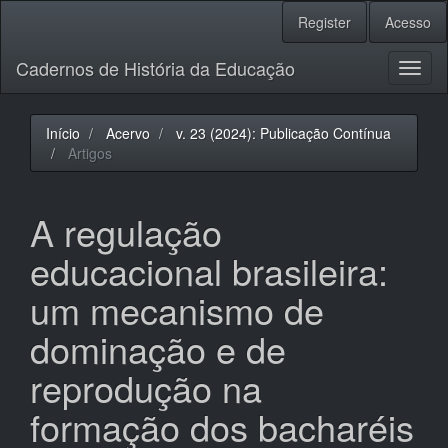
Navegação
Register
Acesso
Principal
Conteúdo
Cadernos de História da Educação
principal
Toggl
Barra
naviga
Lateral
Início
Acervo
v. 23 (2024): Publicação Contínua
Artigos
A regulação
educacional brasileira:
um mecanismo de
dominação e de
reprodução na
formação dos bacharéis