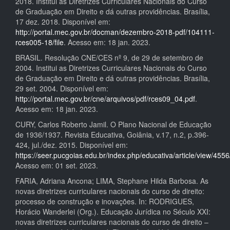
2018. Institui as Diretrizes Curriculares Nacionais do Curso
de Graduação em Direito e dá outras providências. Brasília,
17 dez. 2018. Disponível em:
http://portal.mec.gov.br/docman/dezembro-2018-pdf/104111-
rces005-18/file
. Acesso em: 18 jan. 2023.
BRASIL. Resolução CNE/CES nº 9, de 29 de setembro de
2004. Institui as Diretrizes Curriculares Nacionais do Curso
de Graduação em Direito e dá outras providências. Brasília,
29 set. 2004. Disponível em:
http://portal.mec.gov.br/cne/arquivos/pdf/rces09_04.pdf
.
Acesso em: 18 jan. 2023.
CURY, Carlos Roberto Jamil. O Plano Nacional de Educação
de 1936/1937. Revista Educativa, Goiânia, v.17, n.2, p.396-
424, jul./dez. 2015. Disponível em:
https://seer.pucgoias.edu.br/index.php/educativa/article/view/455
Acesso em: 01 set. 2023.
FARIA, Adriana Ancona; LIMA, Stephane Hilda Barbosa. As
novas diretrizes curriculares nacionais do curso de direito:
processo de construção e inovações. In: RODRIGUES,
Horácio Wanderlei (Org.). Educação Jurídica no Século XXI:
novas diretrizes curriculares nacionais do curso de direito –