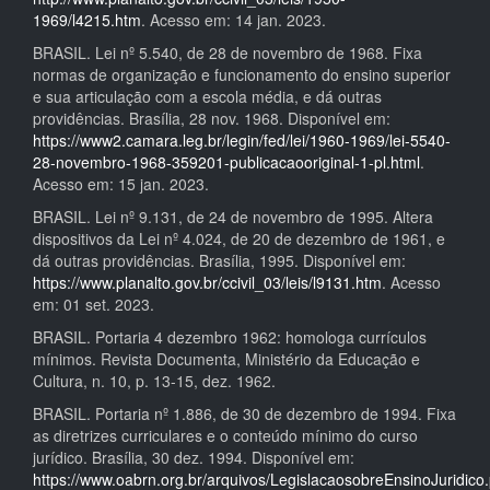
1969/l4215.htm
. Acesso em: 14 jan. 2023.
BRASIL. Lei nº 5.540, de 28 de novembro de 1968. Fixa
normas de organização e funcionamento do ensino superior
e sua articulação com a escola média, e dá outras
providências. Brasília, 28 nov. 1968. Disponível em:
https://www2.camara.leg.br/legin/fed/lei/1960-1969/lei-5540-
28-novembro-1968-359201-publicacaooriginal-1-pl.html
.
Acesso em: 15 jan. 2023.
BRASIL. Lei nº 9.131, de 24 de novembro de 1995. Altera
dispositivos da Lei nº 4.024, de 20 de dezembro de 1961, e
dá outras providências. Brasília, 1995. Disponível em:
https://www.planalto.gov.br/ccivil_03/leis/l9131.htm
. Acesso
em: 01 set. 2023.
BRASIL. Portaria 4 dezembro 1962: homologa currículos
mínimos. Revista Documenta, Ministério da Educação e
Cultura, n. 10, p. 13-15, dez. 1962.
BRASIL. Portaria nº 1.886, de 30 de dezembro de 1994. Fixa
as diretrizes curriculares e o conteúdo mínimo do curso
jurídico. Brasília, 30 dez. 1994. Disponível em:
https://www.oabrn.org.br/arquivos/LegislacaosobreEnsinoJuridico.