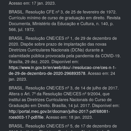
Acesso em: 17 jan. 2023.
BRASIL. Resolução CFE nº 3, de 25 de fevereiro de 1972.
Currículo mínimo de curso de graduação em direito. Revista
Documenta, Ministério da Educação e Cultura, n. 140, p.
566, jul. 1972.
BRASIL. Resolução CNE/CES nº 1, de 29 de dezembro de
2020. Dispõe sobre prazo de implantação das novas
Diretrizes Curriculares Nacionais (DCNs) durante a
calamidade pública provocada pela pandemia da COVID-19.
Brasília, 29 dez. 2020. Disponível em:
https://www.in.gov.br/en/web/dou/-/resolucao-cne/ces-n-1-
de-29-de-dezembro-de-2020-296893578
. Acesso em: 24
jan. 2023.
BRASIL. Resolução CNE/CES nº 3, de 14 de julho de 2017.
Altera o Art. 7º da Resolução CNE/CES nº 9/2004, que
institui as Diretrizes Curriculares Nacionais do Curso de
Graduação em Direito. Brasília, 14 jul. 2017. Disponível em:
http://portal.mec.gov.br/docman/julho-2017-pdf/68081-
rces003-17-pdf/file
. Acesso em: 18 jan. 2023.
BRASIL. Resolução CNE/CES nº 5, de 17 de dezembro de