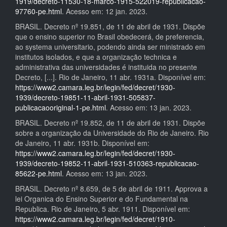
1919/decreto-11530-18-marco-1915-522019-republicacao-
97760-pe.html
. Acesso em: 12 jan. 2023.
BRASIL. Decreto nº 19.851, de 11 de abril de 1931. Dispõe
que o ensino superior no Brasil obedecerá, de preferencia,
ao systema universitario, podendo ainda ser ministrado em
institutos isolados, e que a organização technica e
administrativa das universidades é instituida no presente
Decreto, [...]. Rio de Janeiro, 11 abr. 1931a. Disponível em:
https://www2.camara.leg.br/legin/fed/decret/1930-
1939/decreto-19851-11-abril-1931-505837-
publicacaooriginal-1-pe.html
. Acesso em: 13 jan. 2023.
BRASIL. Decreto nº 19.852, de 11 de abril de 1931. Dispõe
sobre a organização da Universidade do Rio de Janeiro. Rio
de Janeiro, 11 abr. 1931b. Disponível em:
https://www2.camara.leg.br/legin/fed/decret/1930-
1939/decreto-19852-11-abril-1931-510363-republicacao-
85622-pe.html
. Acesso em: 13 jan. 2023.
BRASIL. Decreto nº 8.659, de 5 de abril de 1911. Approva a
lei Organica do Ensino Superior e do Fundamental na
Republica. Rio de Janeiro, 5 abr. 1911. Disponível em:
https://www2.camara.leg.br/legin/fed/decret/1910-