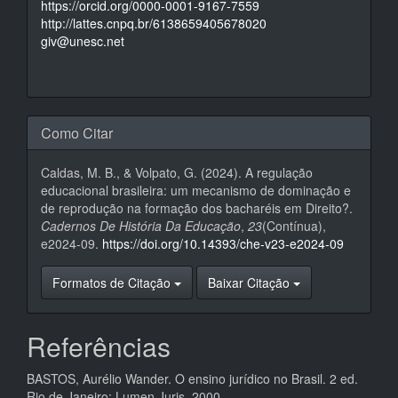
https://orcid.org/0000-0001-9167-7559
http://lattes.cnpq.br/6138659405678020
giv@unesc.net
Como Citar
Caldas, M. B., & Volpato, G. (2024). A regulação
educacional brasileira: um mecanismo de dominação e
de reprodução na formação dos bacharéis em Direito?.
Cadernos De História Da Educação
,
23
(Contínua),
e2024-09.
https://doi.org/10.14393/che-v23-e2024-09
Formatos de Citação
Baixar Citação
Referências
BASTOS, Aurélio Wander. O ensino jurídico no Brasil. 2 ed.
Rio de Janeiro: Lumen Juris, 2000.