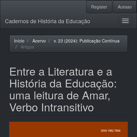
Navegação
Register
Acesso
Principal
Conteúdo
Cadernos de História da Educação
principal
Toggl
Barra
naviga
Lateral
Início
Acervo
v. 23 (2024): Publicação Contínua
Artigos
Entre a Literatura e a
História da Educação:
uma leitura de Amar,
Verbo Intransitivo
Barra
lateral