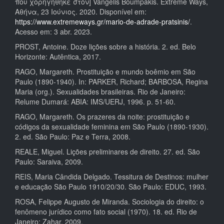
που χορηγήθηκε στον] Vangelis Boumpakis. Extreme Ways,
Αθήνα, 23 Ιούνιος. 2020. Disponível em:
https://www.extremeways.gr/mario-de-adrade-pratsinis/
.
Acesso em: 3 abr. 2023.
PROST, Antoine. Doze lições sobre a história. 2. ed. Belo
Horizonte: Autêntica, 2017.
RAGO, Margareth. Prostituição e mundo boêmio em São
Paulo (1890-1940). In: PARKER, Richard; BARBOSA, Regina
Maria (org.). Sexualidades brasileiras. Rio de Janeiro:
Relume Dumará: ABIA: IMS/UERJ, 1996. p. 51-60.
RAGO, Margareth. Os prazeres da noite: prostituição e
códigos da sexualidade feminina em São Paulo (1890-1930).
2. ed. São Paulo: Paz e Terra, 2008.
REALE, Miguel. Lições preliminares de direito. 27. ed. São
Paulo: Saraiva, 2009.
REIS, Maria Cândida Delgado. Tessitura de Destinos: mulher
e educação São Paulo 1910/20/30. São Paulo: EDUC, 1993.
ROSA, Felippe Augusto de Miranda. Sociologia do direito: o
fenômeno jurídico como fato social (1970). 18. ed. Rio de
Janeiro: Zahar, 2009.