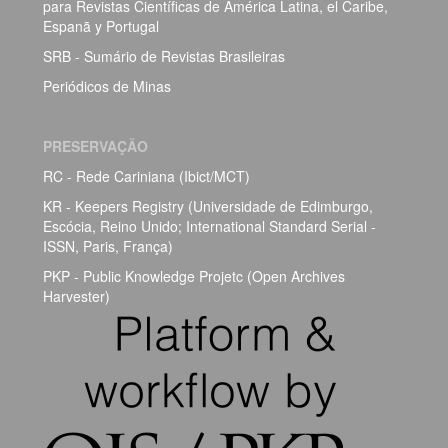
para Revistas Científicas de América Latina, el Caribe,
Espanã y Portugal
SRB - Sumário de Revistas Brasileiras
Periódicos de Minas
PRESERVAÇÃO
RC - Rede Cariniana (Ibict/MCT)
KR - Keepers Registry (Universidade de Edimburgo,
Escócia, Reino Unido; International Standard Serial -
ISSN, Paris, França)
PKP - Public Knowledge Projetc (Open Archives
Harvester)