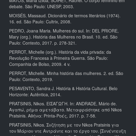
MATOS, Maria Izilda; SOIHET, Rachel. O corpo feminino em
debate. São Paulo: UNESP, 2003.
MOISÉS, Massaud. Dicionário de termos literários (1974).
16. ed. São Paulo: Cultrix, 2008.
PEDRO, Joana Maria. Mulheres do sul. In: DEL PRIORE,
Mary (org.). História das Mulheres no Brasil. 10. ed. São
Paulo: Contexto, 2017. p. 278-321.
PERROT, Michelle (org.). História da vida privada: da
Revolução Francesa à Primeira Guerra. São Paulo:
Companhia de Bolso, 2009. 4 v.
PERROT, Michelle. Minha história das mulheres. 2. ed. São
Paulo: Contexto, 2019.
PESAVENTO, Sandra J. História & História Cultural. Belo
Horizonte: Autêntica, 2014.
PRATSINIS, Nikos. ΕΙΣΑΓΩΓΗ. In: ANDRADE, Mário de.
Αγαπώ, ρήμα αμετάβατο. Μεταφράστηκε από Nikos
Pratsinis. Αθήνα: Printa-Ροές, 2017. p. 7-58.
PRATSINIS, Nikos. Συζήτηση με τον Nikos Pratsinis για
τον Μάριου ντε Αντράντε και το έργο του. [Συνέντευξη