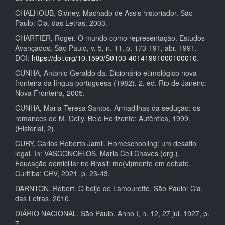
CHALHOUB, Sidney. Machado de Assis historiador. São
Paulo: Cia. das Letras, 2003.
CHARTIER, Roger. O mundo como representação. Estudos
Avançados, São Paulo, v. 5, n. 11, p. 173-191, abr. 1991.
DOI:
https://doi.org/10.1590/S0103-40141991000100010
.
CUNHA, Antonio Geraldo da. Dicionário etimológico nova
fronteira da língua portuguesa (1982). 2. ed. Rio de Janeiro:
Nova Fronteira, 2005.
CUNHA, Maria Teresa Santos. Armadilhas da sedução: os
romances de M. Delly. Belo Horizonte: Autêntica, 1999.
(Historial, 2).
CURY, Carlos Roberto Jamil. Homeschooling: um desafio
legal. In: VASCONCELOS, Maria Celi Chaves (org.).
Educação domiciliar no Brasil: mo(vi)mento em debate.
Curitiba: CRV, 2021. p. 23-43.
DARNTON, Robert. O beijo de Lamourette. São Paulo: Cia.
das Letras, 2010.
DIÁRIO NACIONAL. São Paulo, Anno I, n. 12, 27 jul. 1927, p.
7.