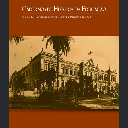
de
artigos