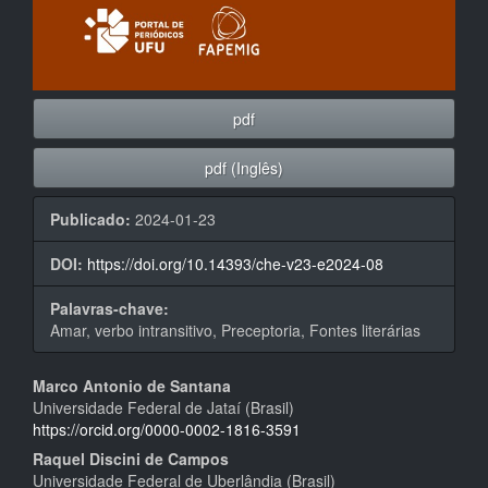
pdf
pdf (Inglês)
Publicado:
2024-01-23
DOI:
https://doi.org/10.14393/che-v23-e2024-08
Palavras-chave:
Amar, verbo intransitivo, Preceptoria, Fontes literárias
Conteúdo
Marco Antonio de Santana
Universidade Federal de Jataí (Brasil)
do
https://orcid.org/0000-0002-1816-3591
artigo
Raquel Discini de Campos
Universidade Federal de Uberlândia (Brasil)