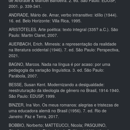
de Andrade & Manuel Bandeira. 2. ed. São Paulo: EDUSP,
2001. p. 339-341.
ANDRADE, Mário de. Amar, verbo intransitivo: idílio (1944).
16. ed. Belo Horizonte: Villa Rica, 1995.
ARISTÓTELES. Arte poética: texto integral (335? a.C.). São
Paulo: Martin Claret, 2007.
AUERBACH, Erich. Mimesis: a representação da realidade
na literatura ocidental (1946). 7. ed. São Paulo: Perspectiva,
2021.
BAGNO, Marcos. Nada na língua é por acaso: por uma
pedagogia da variação linguística. 3. ed. São Paulo:
Parábola, 2007.
BESSE, Susan Kent. Modernizando a desigualdade:
reestruturação da ideologia de gênero no Brasil, 1914-1940.
São Paulo: EDUSP, 1999.
BINZER, Ina Von. Os meus romanos: alegrias e tristezas de
uma educadora alemã no Brasil (1956). 7. ed. Rio de
Janeiro: Paz e Terra, 2017.
BOBBIO, Norberto; MATTEUCCI, Nicola; PASQUINO,