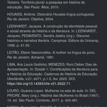
Teixeira. Território plural: a pesquisa em história da
educação. São Paulo: Ática, 2010.
HOUAISS, Antônio. Dicionário Houaiss língua portuguesa.
Rio de Janeiro: Objetiva, 2004.
LEENHARDT, Jacques. A construção da identidade pessoal
e social através da história e da literatura. In: LEENHARDT,
Jacques; PESAVENTO, Sandra Jatahy (org.). Discurso
histórico e narrativa literária. Campinas: Editora da Unicamp,
1998. p. 41-50.
LEITÃO, Eliane Vasconcellos. A mulher na língua do povo.
Rio de Janeiro: Achiamé, 1981.
LIMA, Ana Laura Godinho; MENEZES, Roni Cleber Dias de.
Apresentação. In: Dossiê 1: Contribuições da literatura para
a História da Educação. Cadernos de História da Educação,
Uberlândia, v.21, e071, p.1-5, fev. 2022. DOI:
https://doi.org/10.14393/che-v21-2022-71
.
LOURO, Guacira Lopes. Mulheres na sala de aula. In: DEL
PRIORE, Mary (org.). História das Mulheres no Brasil (1997).
10. ed. São Paulo: Contexto, 2017. p. 443-481.