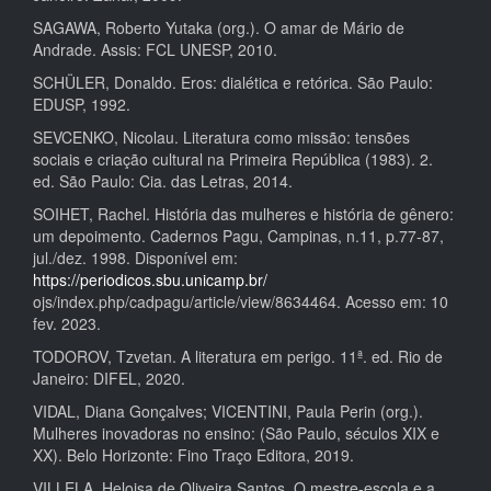
SAGAWA, Roberto Yutaka (org.). O amar de Mário de
Andrade. Assis: FCL UNESP, 2010.
SCHÜLER, Donaldo. Eros: dialética e retórica. São Paulo:
EDUSP, 1992.
SEVCENKO, Nicolau. Literatura como missão: tensões
sociais e criação cultural na Primeira República (1983). 2.
ed. São Paulo: Cia. das Letras, 2014.
SOIHET, Rachel. História das mulheres e história de gênero:
um depoimento. Cadernos Pagu, Campinas, n.11, p.77-87,
jul./dez. 1998. Disponível em:
https://periodicos.sbu.unicamp.br/
ojs/index.php/cadpagu/article/view/8634464. Acesso em: 10
fev. 2023.
TODOROV, Tzvetan. A literatura em perigo. 11ª. ed. Rio de
Janeiro: DIFEL, 2020.
VIDAL, Diana Gonçalves; VICENTINI, Paula Perin (org.).
Mulheres inovadoras no ensino: (São Paulo, séculos XIX e
XX). Belo Horizonte: Fino Traço Editora, 2019.
VILLELA, Heloisa de Oliveira Santos. O mestre-escola e a