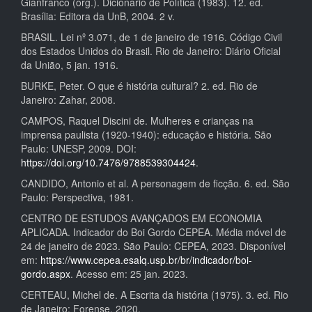
Gianfranco (org.). Dicionário de Política (1983). 12. ed.
Brasília: Editora da UnB, 2004. 2 v.
BRASIL. Lei nº 3.071, de 1 de janeiro de 1916. Código Civil
dos Estados Unidos do Brasil. Rio de Janeiro: Diário Oficial
da União, 5 jan. 1916.
BURKE, Peter. O que é história cultural? 2. ed. Rio de
Janeiro: Zahar, 2008.
CAMPOS, Raquel Discini de. Mulheres e crianças na
imprensa paulista (1920-1940): educação e história. São
Paulo: UNESP, 2009. DOI:
https://doi.org/10.7476/9788539304424
.
CANDIDO, Antonio et al. A personagem de ficção. 6. ed. São
Paulo: Perspectiva, 1981.
CENTRO DE ESTUDOS AVANÇADOS EM ECONOMIA
APLICADA. Indicador do Boi Gordo CEPEA. Média móvel de
24 de janeiro de 2023. São Paulo: CEPEA, 2023. Disponível
em:
https://www.cepea.esalq.usp.br/br/indicador/boi-
gordo.aspx
. Acesso em: 25 jan. 2023.
CERTEAU, Michel de. A Escrita da história (1975). 3. ed. Rio
de Janeiro: Forense, 2020.