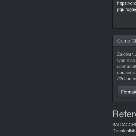
https://o
pquiroga
Como Ci
Zaldívar,
Ivan Illi
contracul
dos anos
22
(Contí
Format
Refer
BALDACCHINO
Disestablis