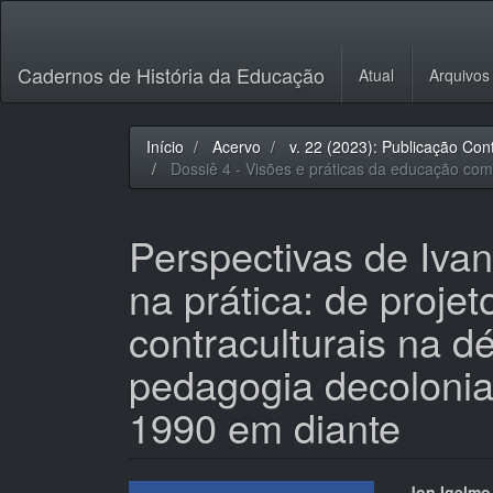
Navegação
Principal
Conteúdo
Cadernos de História da Educação
Atual
Arquivos
principal
Barra
Lateral
Início
Acervo
v. 22 (2023): Publicação Con
Dossiê 4 - Visões e práticas da educação com
Perspectivas de Ivan
na prática: de proje
contraculturais na 
pedagogia decolonia
1990 em diante
Jon Igelmo