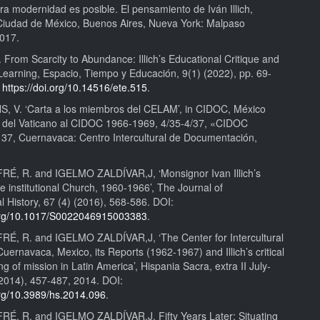
a modernidad es posible. El pensamiento de Iván Illich,
Ciudad de México, Buenos Aires, Nueva York: Malpaso
2017.
From Scarcity to Abundance: Illich’s Educational Critique and
earning, Espacio, Tiempo y Educación, 9(1) (2022), pp. 69-
:
https://doi.org/10.14516/ete.515
.
V. ‘Carta a los miembros del CELAM’, in CIDOC, México
” del Vaticano al CIDOC 1966-1969, 4/35-4/37, «CIDOC
 37, Cuernavaca: Centro Intercultural de Documentación,
, R. and IGELMO ZALDÍVAR,J, ‘Monsignor Ivan Illich’s
the institutional Church, 1960-1966’, The Journal of
al History, 67 (4) (2016), 568-586. DOI:
.org/10.1017/S0022046915003383
.
, R. and IGELMO ZALDÍVAR,J, ‘The Center for Intercultural
uernavaca, Mexico, its Reports (1962-1967) and Illich’s critical
g of mission in Latin America’, Hispania Sacra, extra II July-
014), 457-487, 2014. DOI:
org/10.3989/hs.2014.096
.
, R. and IGELMO ZALDÍVAR,J, Fifty Years Later: Situating