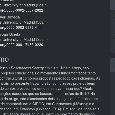
eúdo
 University of Madrid (Spain)
id.org/0000-0002-8587-2822
ver Olmeda
 University of Madrid (Spain)
pal
id.org/0000-0002-6373-4111
uiroga Uceda
 University of Madrid (Spain)
id.org/0000-0001-7435-0220
mo
publicou
Deschooling Society
em 1971. Neste artigo, são
projetos educacionais e movimentos fundamentados tanto
contracultural como em propostas pedagógicas indígenas. As
ntrais no presente trabalho são: como esses projetos leem
o do contexto específico em que estavam inseridos? Quais
tenções daqueles que se basearam nas ideias de Illich? Na
rte do artigo, são examinados dois espaços que funcionaram
de contracultura: o CIDOC, em Cuernavaca (México); e o
change, em Evanston (Chicago, EUA). Em seguida, foca-se a
e Illich sobre John Holt, que liderou o movimento do ensino