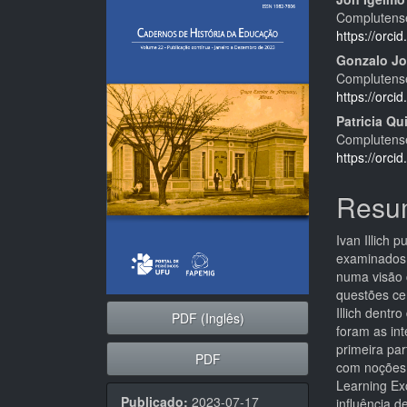
Barra
Cont
Complutense
lateral
do
https://orc
de
artigo
Gonzalo Jo
Complutense
artigos
princi
https://orc
Patricia Q
Complutense
https://orc
Resu
Ivan Illich 
examinados 
numa visão 
questões ce
Illich dentr
PDF (Inglês)
foram as in
primeira pa
PDF
com noções 
Learning Ex
Publicado:
2023-07-17
influência d