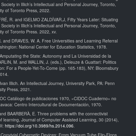
Society in Illich’s Intellectual and Personal Journey, Toronto,
ty of Toronto Press, 2022.
, R. and IGELMO ZALDÍVAR,J, Fifty Years Later: Situating
Society in Illich’s Intellectual and Personal Journey, Toronto,
ty of Toronto Press. 2022, xv.
 and DRAVES, W. A. Free Universities and Learning Referral
hington: National Center for Education Statistics, 1978.
Amputating the State: Autonomy and La Universidad de la
CARLIN, M. and WALLIN, J. (eds.), Deleuze & Guattari: Politics
on: For a People-Yet-To-Come (pp. 165-183), NY: Bloomsbury
2014.
van Illich. An Intellectual Journey, University Park, PA: Penn
sity Press, 2021.
OC Catálogo de publicaciones 1970, «CIDOC Cuaderno» no
avaca: Centro Intercultural de Documentación, 1970.
nd BAARBERÀ, E. Three problems with the connectivist
f learning, Journal of Computer Assisted Learning, 30 (2014),
OI:
https://doi.org/10.3989/hs.2014.096
.
Convivial Cybernetic Devices: From Vacuum Tube Flip-Flops