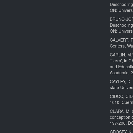
Deschooling 
ON: Universi
BRUNO-JOFRÉ
Deschooling 
ON: Universi
CALVERT, R.
Centers, Was
CARLIN, M.‘
Tierra’, in 
and Educati
Academic, 
CAYLEY, D. I
state Univer
CIDOC, CID
1010, Cuern
CLARÀ, M. a
conception o
197-206. D
CROSBY, K. 