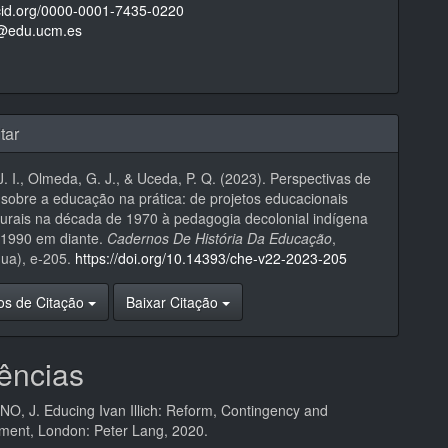
rcid.org/0000-0001-7435-0220
@edu.ucm.es
tar
 J. I., Olmeda, G. J., & Uceda, P. Q. (2023). Perspectivas de
ch sobre a educação na prática: de projetos educacionais
turais na década de 1970 à pedagogia decolonial indígena
 1990 em diante.
Cadernos De História Da Educação
,
nua), e-205.
https://doi.org/10.14393/che-v22-2023-205
os de Citação
Baixar Citação
ências
, J. Educing Ivan Illich: Reform, Contingency and
hment, London: Peter Lang, 2020.