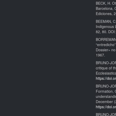
BECK, H. Otr
Barcelona, 
Ediciones, 
BEEMAN, C. 
Indigenous L
82, 80. DOI
BORREMANS, 
“entredicho
Dossier» no
1967.
BRUNO-JOFRÉ
critique of 
Ecclesiastic
https://doi
BRUNO-JOFRÉ
Formation, C
understandin
December (2
https://doi.
BRUNO-JOFRÉ