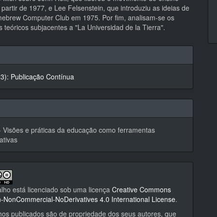
partir de 1977, e Lee Felsenstein, que introduziu as ideias de
omebrew Computer Club em 1975. Por fim, analisam-se os
teóricos subjacentes a "La Universidad de la Tierra".
hes
23): Publicação Contínua
- Visões e práticas da educação como ferramentas
ativas
alho está licenciado sob uma licença
Creative Commons
on-NonCommercial-NoDerivatives 4.0 International License
.
hos publicados são de propriedade dos seus autores, que