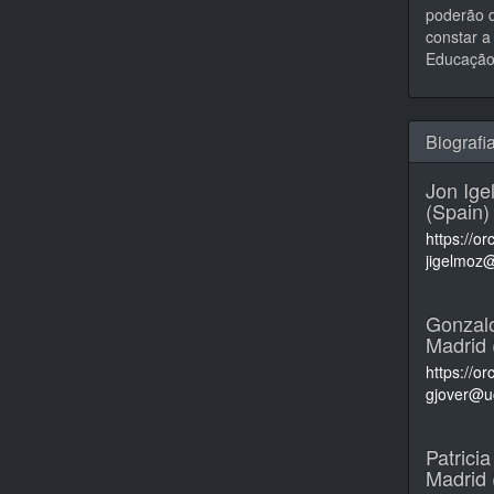
poderão d
constar a 
Educação,
Biografi
Jon Ige
(Spain)
https://o
jigelmoz
Gonzal
Madrid 
https://o
gjover@u
Patrici
Madrid 