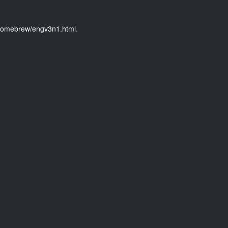
y/homebrew/engv3n1.html
.