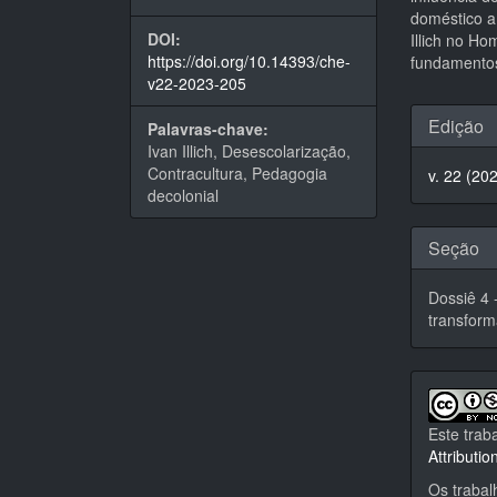
doméstico a 
DOI:
Illich no H
https://doi.org/10.14393/che-
fundamentos 
v22-2023-205
Detal
Edição
Palavras-chave:
do
Ivan Illich, Desescolarização,
Contracultura, Pedagogia
v. 22 (20
artigo
decolonial
Seção
Dossiê 4 
transform
Este trab
Attributi
Os trabal