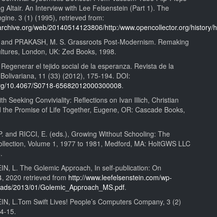
ng Altair. An Interview with Lee Felsenstein (Part 1). The
ngine. 3 (1) (1995), retrieved from:
.archive.org/web/20140514123806/http:/www.opencollector.org/histor
 and PRAKASH, M. S. Grassroots Post-Modernism. Remaking
cultures, London, UK: Zed Books, 1998.
egenerar el tejido social de la esperanza. Revista de la
Bolivariana, 11 (33) (2012), 175-194. DOI:
.org/10.4067/S0718-65682012000300008
.
h Seeking Conviviality: Reflections on Ivan Illich, Christian
d the Promise of Life Together, Eugene, OR: Cascade Books,
 and RICCI, E. (eds.), Growing Without Schooling: The
llection, Volume 1, 1977 to 1981, Medford, MA: HoltGWS LLC
.
, L. The Golemic Approach, In self-publication: On
, 2020 retrieved from
http://www.leefelsenstein.com/wp-
loads/2013/01/Golemic_Approach_MS.pdf
.
, L.Tom Swift Lives! People’s Computers Company, 3 (2)
14-15.