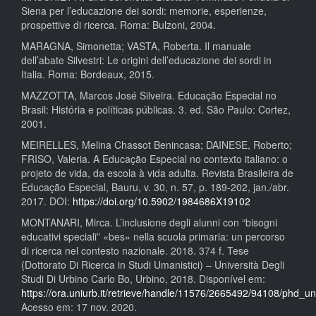
Siena per l’educazione dei sordi: memorie, esperienze,
prospettive di ricerca. Roma: Bulzoni, 2004.
MARAGNA, Simonetta; VASTA, Roberta. Il manuale
dell’abate Silvestri: Le origini dell’educazione dei sordi in
Italia. Roma: Bordeaux, 2015.
MAZZOTTA, Marcos José Silveira. Educação Especial no
Brasil: História e políticas públicas. 3. ed. São Paulo: Cortez,
2001.
MEIRELLES, Melina Chassot Benincasa; DAINESE, Roberto;
FRISO, Valeria. A Educação Especial no contexto italiano: o
projeto de vida, da escola à vida adulta. Revista Brasileira de
Educação Especial, Bauru, v. 30, n. 57, p. 189-202, jan./abr.
2017. DOI:
https://doi.org/10.5902/1984686X19102
MONTANARI, Mirca. L’inclusione degli alunni con “bisogni
educativi speciali” «bes» nella scuola primaria: un percorso
di ricerca nel contesto nazionale. 2018. 374 f. Tese
(Dottorato Di Ricerca in Studi Umanistici) – Università Degli
Studi Di Urbino Carlo Bo, Urbino, 2018. Disponível em:
https://ora.uniurb.it/retrieve/handle/11576/2665492/94108/phd_u
Acesso em: 17 nov. 2020.