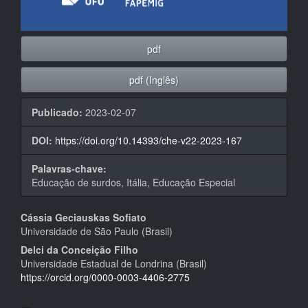
pdf
pdf (Inglês)
Publicado:
2023-02-07
DOI:
https://doi.org/10.14393/che-v22-2023-167
Palavras-chave:
Educação de surdos, Itália, Educação Especial
Conteúdo
Cássia Geciauskas Sofiato
Universidade de São Paulo (Brasil)
do
Delci da Conceição Filho
artigo
Universidade Estadual de Londrina (Brasil)
https://orcid.org/0000-0003-4406-2775
principal