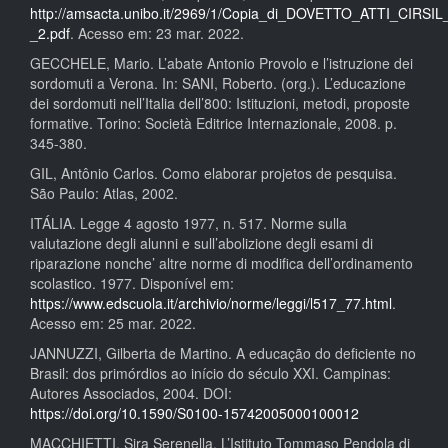
http://amsacta.unibo.it/2969/1/Copia_di_DOVETTO_ATTI_CIRSIL
_2.pdf
. Acesso em: 23 mar. 2022.
GECCHELE, Mario. L’abate Antonio Provolo e l’istruzione dei
sordomuti a Verona. In: SANI, Roberto. (org.). L’educazione
dei sordomuti nell’Italia dell’800: Istituzioni, metodi, proposte
formative. Torino: Società Editrice Internazionale, 2008. p.
345-380.
GIL, Antônio Carlos. Como elaborar projetos de pesquisa.
São Paulo: Atlas, 2002.
ITÁLIA. Legge 4 agosto 1977, n. 517. Norme sulla
valutazione degli alunni e sull’abolizione degli esami di
riparazione nonche’ altre norme di modifica dell’ordinamento
scolastico. 1977. Disponível em:
https://www.edscuola.it/archivio/norme/leggi/l517_77.html
.
Acesso em: 25 mar. 2022.
JANNUZZI, Gilberta de Martino. A educação do deficiente no
Brasil: dos primórdios ao início do século XXI. Campinas:
Autores Associados, 2004. DOI:
https://doi.org/10.1590/S0100-15742005000100012
MACCHIETTI, Sira Serenella. L’Istituto Tommaso Pendola di