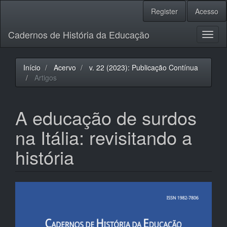
Navegação
Register
Acesso
Principal
Conteúdo
Cadernos de História da Educação
principal
Toggl
Barra
naviga
Lateral
Início
Acervo
v. 22 (2023): Publicação Contínua
Artigos
A educação de surdos
na Itália: revisitando a
história
Barra
lateral
de