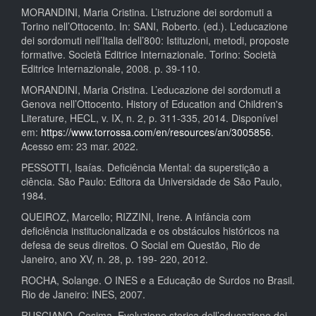
MORANDINI, Maria Cristina. L’istruzione dei sordomuti a
Torino nell’Ottocento. In: SANI, Roberto. (ed.). L’educazione
dei sordomuti nell’Italia dell’800: Istituzioni, metodi, proposte
formative. Società Editrice Internazionale. Torino: Società
Editrice Internazionale, 2008. p. 39-110.
MORANDINI, Maria Cristina. L’educazione dei sordomuti a
Genova nell’Ottocento. History of Education and Children's
Literature, HECL, v. IX, n. 2, p. 311-335, 2014. Disponível
em:
https://www.torrossa.com/en/resources/an/3005856
.
Acesso em: 23 mar. 2022.
PESSOTTI, Isaías. Deficiência Mental: da superstição a
ciência. São Paulo: Editora da Universidade de São Paulo,
1984.
QUEIROZ, Marcello; RIZZINI, Irene. A infância com
deficiência institucionalizada e os obstáculos históricos na
defesa de seus direitos. O Social em Questão, Rio de
Janeiro, ano XV, n. 28, p. 199- 220, 2012.
ROCHA, Solange. O INES e a Educação de Surdos no Brasil.
Rio de Janeiro: INES, 2007.
RUSCIANO, Cosima. Evoluzione storica dell’educazione dei