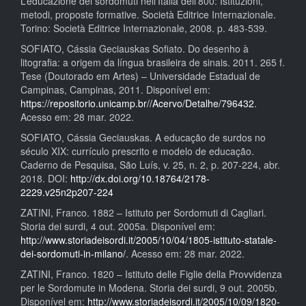
L’educazione dei sordomuti nell’Italia dell’800: Istituzioni,
metodi, proposte formative. Società Editrice Internazionale.
Torino: Società Editrice Internazionale, 2008. p. 483-539.
SOFIATO, Cássia Geciauskas Sofiato. Do desenho à
litografia: a origem da língua brasileira de sinais. 2011. 265 f.
Tese (Doutorado em Artes) – Universidade Estadual de
Campinas, Campinas, 2011. Disponível em:
https://repositorio.unicamp.br//Acervo/Detalhe/796432
.
Acesso em: 28 mar. 2022.
SOFIATO, Cássia Geciauskas. A educação de surdos no
século XIX: currículo prescrito e modelo de educação.
Caderno de Pesquisa, São Luís, v. 25, n. 2, p. 207-224, abr.
2018. DOI:
http://dx.doi.org/10.18764/2178-
2229.v25n2p207-224
ZATINI, Franco. 1882 – Istituto per Sordomuti di Cagliari.
Storia dei surdi, 4 out. 2005a. Disponível em:
http://www.storiadeisordi.it/2005/10/04/1805-istituto-statale-
dei-sordomuti-in-milano/
. Acesso em: 28 mar. 2022.
ZATINI, Franco. 1820 – Istituto delle Figlie della Provvidenza
per le Sordomute in Modena. Storia dei surdi, 9 out. 2005b.
Disponível em:
http://www.storiadeisordi.it/2005/10/09/1820-