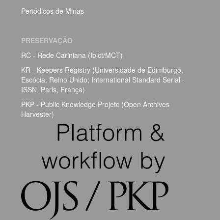
Periódicos de Minas
PRESERVAÇÃO
RC - Rede Cariniana (Ibict/MCT)
KR - Keepers Registry (Universidade de Edimburgo,
Escócia, Reino Unido; International Standard Serial -
ISSN, Paris, França)
PKP - Public Knowledge Projetc (Open Archives
Harvester)