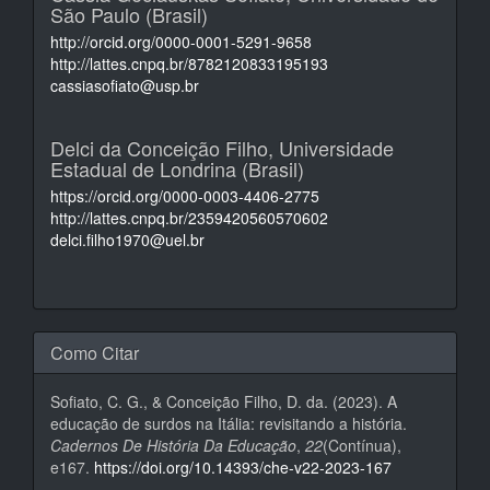
São Paulo (Brasil)
http://orcid.org/0000-0001-5291-9658
http://lattes.cnpq.br/8782120833195193
cassiasofiato@usp.br
Delci da Conceição Filho,
Universidade
Estadual de Londrina (Brasil)
https://orcid.org/0000-0003-4406-2775
http://lattes.cnpq.br/2359420560570602
delci.filho1970@uel.br
Como Citar
Sofiato, C. G., & Conceição Filho, D. da. (2023). A
educação de surdos na Itália: revisitando a história.
Cadernos De História Da Educação
,
22
(Contínua),
e167.
https://doi.org/10.14393/che-v22-2023-167