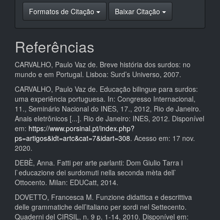
Formatos de Citação
Baixar Citação
Referências
CARVALHO, Paulo Vaz de. Breve história dos surdos: no
mundo e em Portugal. Lisboa: Surd’s Universo, 2007.
CARVALHO, Paulo Vaz de. Educação bilingue para surdos:
uma experiência portuguesa. In: Congresso Internacional,
11., Seminário Nacional do INES, 17., 2012, Rio de Janeiro.
Anais eletrônicos [...]. Rio de Janeiro: INES, 2012. Disponível
em:
https://www.porsinal.pt/index.php?
ps=artigos&idt=artc&cat=7&idart=308
. Acesso em: 17 nov.
2020.
DEBÈ, Anna. Fatti per arte parlanti: Dom Giulio Tarra i
l`educazione dei surdomuti nella seconda mèta dell`
Ottocento. Milan: EDUCatt, 2014.
DOVETTO, Francesca M. Funzione didattica e descrittiva
delle grammatiche dell’italiano per sordi nel Settecento.
Quaderni del CIRSIL, n. 9 p. 1-14, 2010. Disponível em: