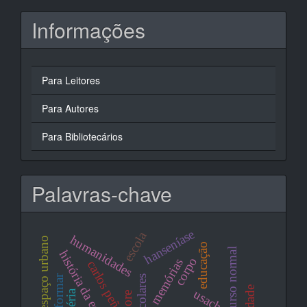
Informações
Para Leitores
Para Autores
Para Bibliotecários
Palavras-chave
hanseníase
escola
humanidades
espaço urbano
educação
curso normal
história da educação
corpo
memórias
carlos peña
transformar
usach
ibéria
cuore