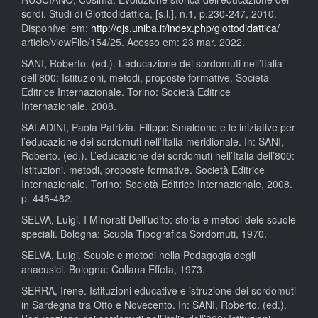
sordi. Studi di Glottodidattica, [s.l.], n.1, p.230-247, 2010.
Disponível em:
http://ojs.uniba.it/index.php/glottodidattica/
article/viewFile/154/25. Acesso em: 23 mar. 2022.
SANI, Roberto. (ed.). L’educazione dei sordomuti nell’Italia
dell’800: Istituzioni, metodi, proposte formative. Società
Editrice Internazionale. Torino: Società Editrice
Internazionale, 2008.
SALADINI, Paola Patrizia. Filippo Smaldone e le iniziative per
l’educazione dei sordomuti nell’Italia meridionale. In: SANI,
Roberto. (ed.). L’educazione dei sordomuti nell’Italia dell’800:
Istituzioni, metodi, proposte formative. Società Editrice
Internazionale. Torino: Società Editrice Internazionale, 2008.
p. 445-482.
SELVA, Luigi. I Minorati Dell’udito: storia e metodi dele scuole
speciali. Bologna: Scuola Tipografica Sordomuti, 1970.
SELVA, Luigi. Scuole e metodi nella Pedagogia degli
anacusici. Bologna: Collana Effeta, 1973.
SERRA, Irene. Istituzioni educative e istruzione dei sordomuti
in Sardegna tra Otto e Novecento. In: SANI, Roberto. (ed.).