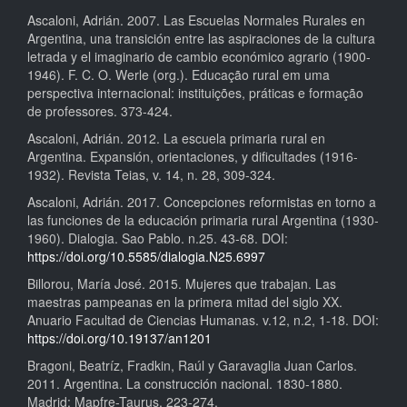
Ascaloni, Adrián. 2007. Las Escuelas Normales Rurales en
Argentina, una transición entre las aspiraciones de la cultura
letrada y el imaginario de cambio económico agrario (1900-
1946). F. C. O. Werle (org.). Educação rural em uma
perspectiva internacional: instituições, práticas e formação
de professores. 373-424.
Ascaloni, Adrián. 2012. La escuela primaria rural en
Argentina. Expansión, orientaciones, y dificultades (1916-
1932). Revista Teias, v. 14, n. 28, 309-324.
Ascaloni, Adrián. 2017. Concepciones reformistas en torno a
las funciones de la educación primaria rural Argentina (1930-
1960). Dialogia. Sao Pablo. n.25. 43-68. DOI:
https://doi.org/10.5585/dialogia.N25.6997
Billorou, María José. 2015. Mujeres que trabajan. Las
maestras pampeanas en la primera mitad del siglo XX.
Anuario Facultad de Ciencias Humanas. v.12, n.2, 1-18. DOI:
https://doi.org/10.19137/an1201
Bragoni, Beatríz, Fradkin, Raúl y Garavaglia Juan Carlos.
2011. Argentina. La construcción nacional. 1830-1880.
Madrid: Mapfre-Taurus. 223-274.