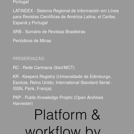
Portugal
LATINDEX - Sistema Regional de Información em Línea
para Revistas Científicas de América Latina, el Caribe,
Espanã y Portugal
SRB - Sumário de Revistas Brasileiras
Periódicos de Minas
PRESERVAÇÃO
RC - Rede Cariniana (Ibict/MCT)
KR - Keepers Registry (Universidade de Edimburgo,
Escócia, Reino Unido; International Standard Serial -
ISSN, Paris, França)
PKP - Public Knowledge Projetc (Open Archives
Harvester)