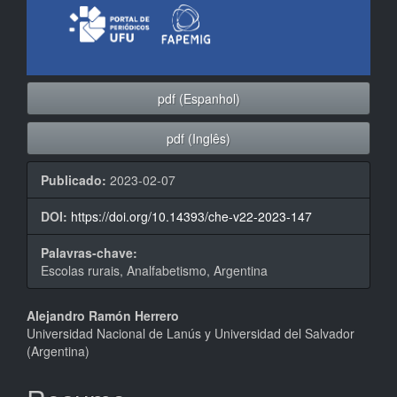
pdf (Espanhol)
pdf (Inglês)
Publicado:
2023-02-07
DOI:
https://doi.org/10.14393/che-v22-2023-147
Palavras-chave:
Escolas rurais, Analfabetismo, Argentina
Conteúdo
Alejandro Ramón Herrero
Universidad Nacional de Lanús y Universidad del Salvador
do
(Argentina)
artigo