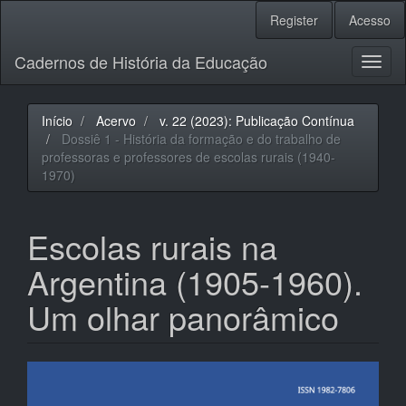
Navegação
Register
Acesso
Principal
Conteúdo
Cadernos de História da Educação
principal
Toggl
Barra
naviga
Lateral
Início
Acervo
v. 22 (2023): Publicação Contínua
Dossiê 1 - História da formação e do trabalho de
professoras e professores de escolas rurais (1940-
1970)
Escolas rurais na
Argentina (1905-1960).
Um olhar panorâmico
Barra
lateral