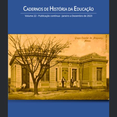
de
artigos