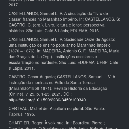
2017.
CASTELLANOS, Samuel L. V. A circulação do “livro de
classe” francês no Maranhão Império. In: CASTELLANOS, S;
CASTRO, C. (org.). Livro, leitura e leitor: perspectiva
histórica. São Luís: Café & Lápis; EDUFMA, 2016.
CASTELLANOS, Samuel L. V. Sociedade Onze de Agosto:
uma instituição de ensino popular no Maranhão Império
(1870 – 1876). In: MADEIRA, Antonio C. F.; MADEIRA, Maria
das Graças de L. (Org.). Instituições escolares e
escolarização no nordeste. São Luís: EDUFMA: UFBP: Café
& Lápis, 2011.
CASTRO, Cesar Augusto; CASTELLANOS, Samuel L. V. A
instrução de meninas no Asilo de Santa Teresa
(Maranhão/1856-1871). Revista História da Educação
(Online), v. 25, p. 1-25, 2021. DOI:
https://doi.org/10.1590/2236-3459/100340
CERTEAU, Michel de. A cultura no plural. São Paulo:
Papirus, 1995.
CHARTIER, Roger. À voix nue. In : Bourdieu, Pierre ;
Chartier, Roger. O Sociólogo e o historiador. Belo Horizonte: