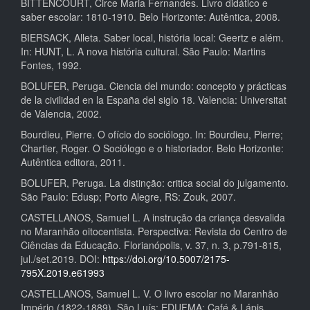
BITTENCOURT, Circe Maria Fernandes. Livro didático e
saber escolar: 1810-1910. Belo Horizonte: Autêntica, 2008.
BIERSACK, Alleta. Saber local, história local: Geertz e além.
In: HUNT, L. A nova história cultural. São Paulo: Martins
Fontes, 1992.
BOLUFER, Peruga. Ciencia del mundo: concepto y prácticas
de la civilidad en la España del siglo 18. Valencia: Universitat
de Valencia, 2002.
Bourdieu, Pierre. O ofício do sociólogo. In: Bourdieu, Pierre;
Chartier, Roger. O Sociólogo e o historiador. Belo Horizonte:
Autêntica editora, 2011.
BOLUFER, Peruga. La distinção: critica social do julgamento.
São Paulo: Edusp; Porto Alegre, RS: Zouk, 2007.
CASTELLANOS, Samuel L. A instrução da criança desvalida
no Maranhão oitocentista. Perspectiva: Revista do Centro de
Ciências da Educação. Florianópolis, v. 37, n. 3, p.791-815,
jul./set.2019. DOI:
https://doi.org/10.5007/2175-
795X.2019.e61993
CASTELLANOS, Samuel L. V. O livro escolar no Maranhão
Império (1822-1889). São Luís: EDUFMA; Café & Lápis,