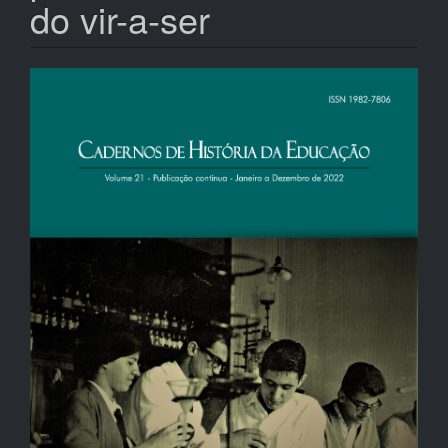
do vir-a-ser
Barra
lateral
de
artigos