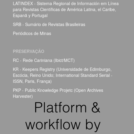
LATINDEX - Sistema Regional de Información em Línea
para Revistas Científicas de América Latina, el Caribe,
Espanã y Portugal
SRB - Sumário de Revistas Brasileiras
Periódicos de Minas
PRESERVAÇÃO
RC - Rede Cariniana (Ibict/MCT)
KR - Keepers Registry (Universidade de Edimburgo,
Escócia, Reino Unido; International Standard Serial -
ISSN, Paris, França)
PKP - Public Knowledge Projetc (Open Archives
Harvester)