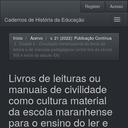
Navegação
Register
Acesso
Principal
Conteúdo
Cadernos de História da Educação
principal
Toggl
Barra
naviga
Lateral
Início
Acervo
v. 21 (2022): Publicação Contínua
Dossiê 4 - Circulação transnacional de livros de
leitura e de manuais pedagógicos (entre fins do século
XIX e início do século XX)
Livros de leituras ou
manuais de civilidade
como cultura material
da escola maranhense
para o ensino do ler e