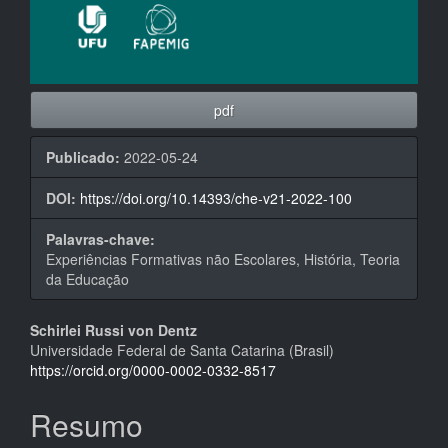
pdf
Publicado:
2022-05-24
DOI:
https://doi.org/10.14393/che-v21-2022-100
Palavras-chave:
Experiências Formativas não Escolares, História, Teoria
da Educação
Conteúdo
Schirlei Russi von Dentz
Universidade Federal de Santa Catarina (Brasil)
do
https://orcid.org/0000-0002-0332-8517
artigo
Resumo
principal