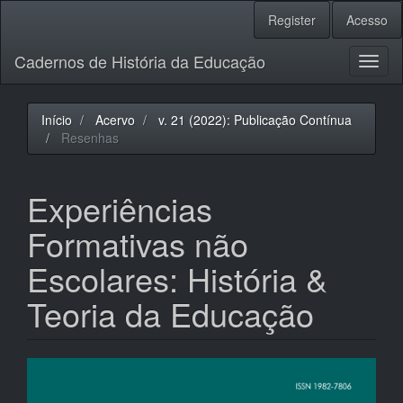
Navegação
Register
Acesso
Principal
Conteúdo
Cadernos de História da Educação
principal
Toggl
Barra
naviga
Lateral
Início
Acervo
v. 21 (2022): Publicação Contínua
Resenhas
Experiências
Formativas não
Escolares: História &
Teoria da Educação
Barra
lateral