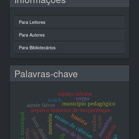
Para Leitores
Para Autores
Para Bibliotecários
Palavras-chave
espaço urbano
corpo
usach
município pedagógico
aimée fiévet
arquivo histórico de moçambique
educação municipal
história
ensino de ciências
memória
mulher
memórias
cuore
livro didático
ensino de biologia
ciências
chile