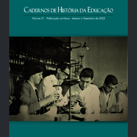
de
artigos