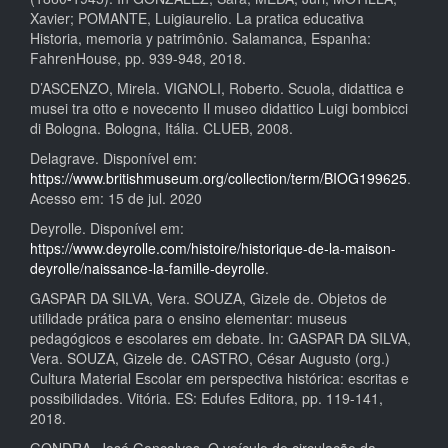
Xavier; POMANTE, Luigiaurelio. La pratica educativa
Historia, memoria y patrimônio. Salamanca, Espanha:
FahrenHouse, pp. 939-948, 2018.
D’ASCENZO, Mirela. VIGNOLI, Roberto. Scuola, didattica e
musei tra otto e novecento Il museo didattico Luigi bombicci
di Bologna. Bologna, Itália. CLUEB, 2008.
Delagrave. Disponível em:
https://www.britishmuseum.org/collection/term/BIOG199625
.
Acesso em: 15 de jul. 2020
Deyrolle. Disponível em:
https://www.deyrolle.com/histoire/historique-de-la-maison-
deyrolle/naissance-la-famille-deyrolle
.
GASPAR DA SILVA, Vera. SOUZA, Gizele de. Objetos de
utilidade prática para o ensino elementar: museus
pedagógicos e escolares em debate. In: GASPAR DA SILVA,
Vera. SOUZA, Gizele de. CASTRO, César Augusto (org.)
Cultura Material Escolar em perspectiva histórica: escritas e
possibilidades. Vitória. ES: Edufes Editora, pp. 119-141,
2018.
GONDRA, José Gonçalves. O veículo de circulação da