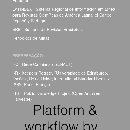
Portugal
LATINDEX - Sistema Regional de Información em Línea
para Revistas Científicas de América Latina, el Caribe,
Espanã y Portugal
SRB - Sumário de Revistas Brasileiras
Periódicos de Minas
PRESERVAÇÃO
RC - Rede Cariniana (Ibict/MCT)
KR - Keepers Registry (Universidade de Edimburgo,
Escócia, Reino Unido; International Standard Serial -
ISSN, Paris, França)
PKP - Public Knowledge Projetc (Open Archives
Harvester)