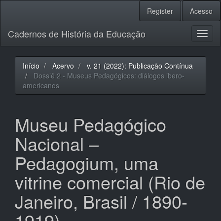
Navegação
Register
Acesso
Principal
Conteúdo
Cadernos de História da Educação
principal
Toggl
Barra
naviga
Lateral
Início
Acervo
v. 21 (2022): Publicação Contínua
Dossiê 2 - Museus Pedagógicos: diálogos ibero-
americanos
Museu Pedagógico
Nacional –
Pedagogium, uma
vitrine comercial (Rio de
Janeiro, Brasil / 1890-
1919)