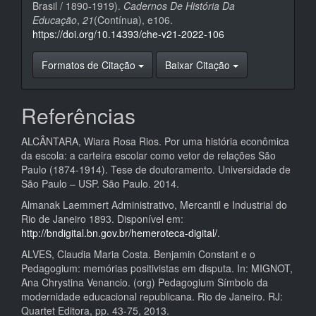
Brasil / 1890-1919).
Cadernos De História Da
Educação
,
21
(Contínua), e106.
https://doi.org/10.14393/che-v21-2022-106
Formatos de Citação
Baixar Citação
Referências
ALCÂNTARA, Wiara Rosa Rios. Por uma história econômica
da escola: a carteira escolar como vetor de relações São
Paulo (1874-1914). Tese de doutoramento. Universidade de
São Paulo – USP. São Paulo. 2014.
Almanak Laemmert Administrativo, Mercantil e Industrial do
Rio de Janeiro 1893. Disponível em:
http://bndigital.bn.gov.br/hemeroteca-digital/
.
ALVES, Claudia Maria Costa. Benjamin Constant e o
Pedagogium: memórias positivistas em disputa. In: MIGNOT,
Ana Chrystina Venancio. (org) Pedagogium Símbolo da
modernidade educacional republicana. Rio de Janeiro. RJ:
Quartet Editora, pp. 43-75, 2013.