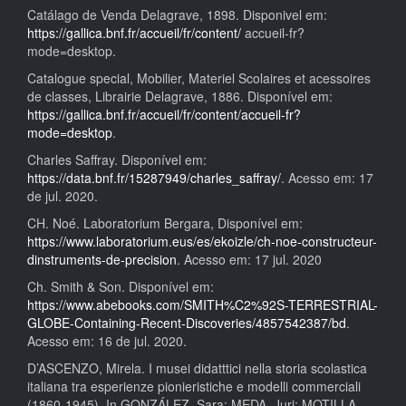
Catálago de Venda Delagrave, 1898. Disponivel em:
https://gallica.bnf.fr/accueil/fr/content/
accueil-fr?
mode=desktop.
Catalogue special, Mobilier, Materiel Scolaires et acessoires
de classes, Librairie Delagrave, 1886. Disponível em:
https://gallica.bnf.fr/accueil/fr/content/accueil-fr?
mode=desktop
.
Charles Saffray. Disponível em:
https://data.bnf.fr/15287949/charles_saffray/
. Acesso em: 17
de jul. 2020.
CH. Noé. Laboratorium Bergara, Disponível em:
https://www.laboratorium.eus/es/ekoizle/ch-noe-constructeur-
dinstruments-de-precision
. Acesso em: 17 jul. 2020
Ch. Smith & Son. Disponível em:
https://www.abebooks.com/SMITH%C2%92S-TERRESTRIAL-
GLOBE-Containing-Recent-Discoveries/4857542387/bd
.
Acesso em: 16 de jul. 2020.
D’ASCENZO, Mirela. I musei didatttici nella storia scolastica
italiana tra esperienze pionieristiche e modelli commerciali
(1860-1945). In GONZÁLEZ, Sara; MEDA, Juri; MOTILLA,