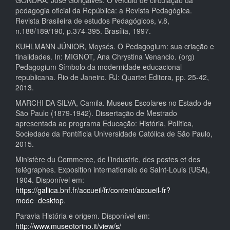
pedagogia oficial da República: a Revista Pedagógica.
Revista Brasileira de estudos Pedagógicos, v.8,
n.188/189/190, p.374-395. Brasília, 1997.
KUHLMANN JÚNIOR, Moysés. O Pedagogium: sua criação e
finalidades. In: MIGNOT, Ana Chrystina Venancio. (org)
Pedagogium Símbolo da modernidade educacional
republicana. Rio de Janeiro. RJ: Quartet Editora, pp. 25-42,
2013.
MARCHI DA SILVA, Camila. Museus Escolares no Estado de
São Paulo (1879-1942). Dissertação de Mestrado
apresentada ao programa Educação: História, Política,
Sociedade da Pontíficia Universidade Católica de São Paulo,
2015.
Ministère du Commerce, de l’industrie, des postes et des
telégraphes. Exposition internationale de Saint-Louis (USA),
1904. Disponível em:
https://gallica.bnf.fr/accueil/fr/content/accueil-fr?
mode=desktop
.
Paravia História e origem. Disponível em:
http://www.museotorino.it/view/s/