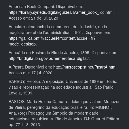
American Book Compani. Disponível em:
https://library.syr.edu/digital/guides/a/amer_book_
co.htm.
Acesso em: 21 de jul. 2020
Annuiare-almanach du commerce, de l’industrie, de la
magistrature et de l’administration, 1901. Disponível em:
https://gallica.bnf.fr/accueil/fr/content/accueil-fr?
mode=desktop
.
Annuário do Ensino do Rio de Janeiro, 1895. Disponível em:
http://bndigital.bn.gov.br/hemeroteca-digital/
.
A.Picart. Disponível em:
http://microscopist.net/PicartA.html
.
Acesso em: 17 jul. 2020
BARBUY, Heloisa. A exposição Universal de 1889 em Paris:
visão e representação na sociedade industrial. São Paulo:
Loyola, 1999.
BASTOS, Maria Helena Camara. Ideias que viajam: Menezes
de Vieira, peregrino da educação brasileira. In: MIGNOT,
Ana. (org) Pedagogium Símbolo da modernidade
educacional republicana. Rio de Janeiro. RJ: Quartet Editora,
pp. 77-118, 2013.