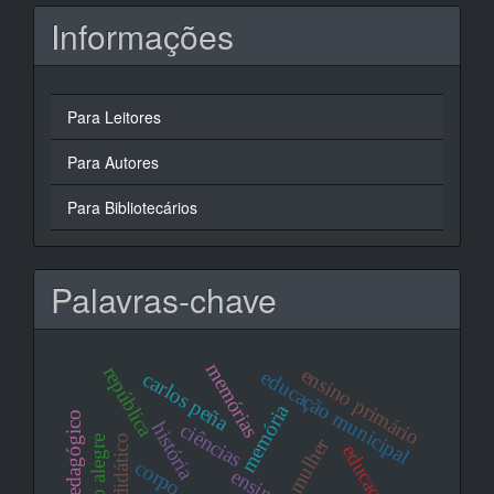
Informações
Para Leitores
Para Autores
Para Bibliotecários
Palavras-chave
memórias
república
ensino primário
educação municipal
carlos peña
memória
história
ciências
livro didático
pouso alegre
mulher
corpo