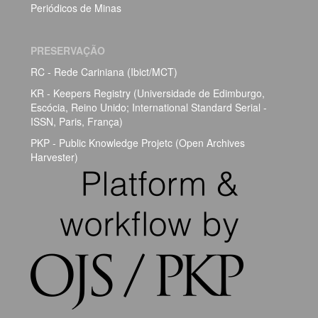
Periódicos de Minas
PRESERVAÇÃO
RC - Rede Cariniana (Ibict/MCT)
KR - Keepers Registry (Universidade de Edimburgo,
Escócia, Reino Unido; International Standard Serial -
ISSN, Paris, França)
PKP - Public Knowledge Projetc (Open Archives
Harvester)