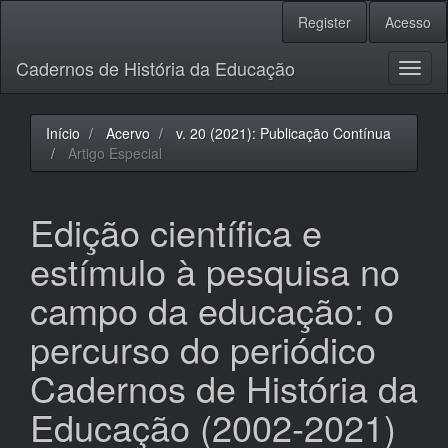
Navegação
Register
Acesso
Principal
Conteúdo
Cadernos de História da Educação
principal
Toggl
Barra
naviga
Lateral
Início
Acervo
v. 20 (2021): Publicação Contínua
Artigo Especial
Edição científica e
estímulo à pesquisa no
campo da educação: o
percurso do periódico
Cadernos de História da
Educação (2002-2021)