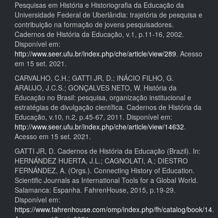
Pesquisas em História e Historiografia da Educação da
Universidade Federal de Uberlândia: trajetória de pesquisa e
contribuição na formação de jovens pesquisadores.
Cadernos de História da Educação, v.1, p.11-16, 2002.
Disponível em:
http://www.seer.ufu.br/index.php/che/article/view/289
. Acesso
em 15 set. 2021.
CARVALHO, C.H.; GATTI JR, D.; INÁCIO FILHO, G.
ARAUJO, J.C.S.; GONÇALVES NETO, W. História da
Educação no Brasil: pesquisa, organização institucional e
estratégias de divulgação científica. Cadernos de História da
Educação, v.10, n.2, p.45-67, 2011. Disponível em:
http://www.seer.ufu.br/index.php/che/article/view/14632
.
Acesso em 15 set. 2021.
GATTI JR, D. Cadernos de História da Educação (Brazil). In:
HERNÁNDEZ HUERTA, J.L.; CAGNOLATI, A.; DIESTRO
FERNÁNDEZ, A. (Orgs.). Connecting History of Education.
Scientific Journals as International Tools for a Global World.
Salamanca: Espanha. FahrenHouse, 2015, p.19-29.
Disponível em:
https://www.fahrenhouse.com/omp/index.php/fh/catalog/book/14
.