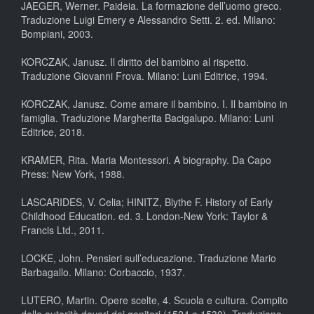
JAEGER, Werner. Paideia. La formazione dell’uomo greco.
Traduzione Luigi Emery e Alessandro Setti. 2. ed. Milano:
Bompiani, 2003.
KORCZAK, Janusz. Il diritto del bambino al rispetto.
Traduzione Giovanni Frova. Milano: Luni Editrice, 1994.
KORCZAK, Janusz. Come amare il bambino. I. Il bambino in
famiglia. Traduzione Margherita Bacigalupo. Milano: Luni
Editrice, 2018.
KRAMER, Rita. Maria Montessori. A biography. Da Capo
Press: New York, 1988.
LASCARIDES, V. Celia; HINITZ, Blythe F. History of Early
Childhood Education. ed. 3. London-New York: Taylor &
Francis Ltd., 2011.
LOCKE, John. Pensieri sull’educazione. Traduzione Mario
Barbagallo. Milano: Corbaccio, 1937.
LUTERO, Martin. Opere scelte, 4. Scuola e cultura. Compito
delle autorità doveri dei genitori (1524 e 1530). Traduzione