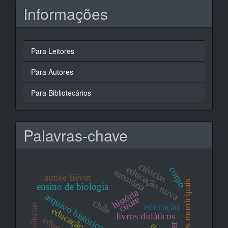
Informações
Para Leitores
Para Autores
Para Bibliotecários
Palavras-chave
ciências
educação nova
corpo
memória
aimée fiévet
professores municipais
ensino de biologia
história
cuore
chile
educação
livros didáticos