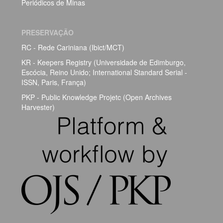
Periódicos de Minas
PRESERVAÇÃO
RC - Rede Cariniana (Ibict/MCT)
KR - Keepers Registry (Universidade de Edimburgo,
Escócia, Reino Unido; International Standard Serial -
ISSN, Paris, França)
PKP - Public Knowledge Projetc (Open Archives
Harvester)