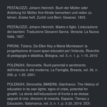
PESTALOZZI, Johann Heinrich. Buch der Mütter oder
Anleitung für Mütter ihre Kinder bemerken und reden zu
lehren. Erstes heft. Zurich und Bern: Gessner, 1803.
PESTALOZZI, Johann Heinrich. Madre e figlio. L’educazione
dei bambini. Traduzione Giovanni Sanna. Venezia: La Nuova
Italia, 1927.
PIRONI, Tiziana. Da Ellen Key a Maria Montessori: la
progettazione di nuovi spazi educativi per l’infanzia. Ricerche
di pedagogia e didattica, Bologna, vol. 5, n. 1, p. 1-15, 2010
POLENGHI, Simonetta. Ruoli parentali e sentimento
dell’infanzia in età moderna. La Famiglia, Brescia, vol. 36, n.
206, p. 1-20, 2001.
POLENGHI, Simonetta; BANDINI, Gianfranco. The History of
education in its own lights: signs of crisis, potential for
growth. La storia dell’educazione di fronte a se stessa:
segnali di crisi, direzioni di crescita. Espacio, Tiempo y
Educación, Salamanca, vol. 3, n. 1, p. 3-20, 2016. DOI: