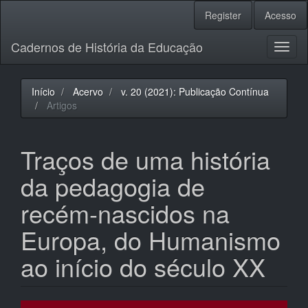
Navegação
Register
Acesso
Principal
Conteúdo
Cadernos de História da Educação
principal
Toggl
Barra
naviga
Lateral
Início
Acervo
v. 20 (2021): Publicação Contínua
Artigos
Traços de uma história
da pedagogia de
recém-nascidos na
Europa, do Humanismo
ao início do século XX