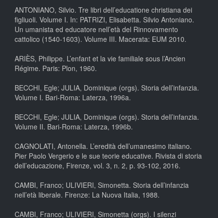
ANTONIANO, Silvio. Tre libri dell’educatione christiana dei
figliuoli. Volume I. In: PATRIZI, Elisabetta. Silvio Antoniano.
Un umanista ed educatore nell’età del Rinnovamento
cattolico (1540-1603). Volume III. Macerata: EUM 2010.
ARIÈS, Philippe. L’enfant et la vie familiale sous l’Ancien
Régime. Paris: Plon, 1960.
BECCHI, Egle; JULIA, Dominique (orgs). Storia dell’infanzia.
Volume I. Bari-Roma: Laterza, 1996a.
BECCHI, Egle; JULIA, Dominique (orgs). Storia dell’infanzia.
Volume II. Bari-Roma: Laterza, 1996b.
CAGNOLATI, Antonella. L’eredità dell’umanesimo italiano.
Pier Paolo Vergerio e le sue teorie educative. Rivista di storia
dell’educazione, Firenze, vol. 3, n. 2, p. 93-102, 2016.
CAMBI, Franco; ULIVIERI, Simonetta. Storia dell’infanzia
nell’età liberale. Firenze: La Nuova Italia, 1988.
CAMBI, Franco; ULIVIERI, Simonetta (orgs). I silenzi