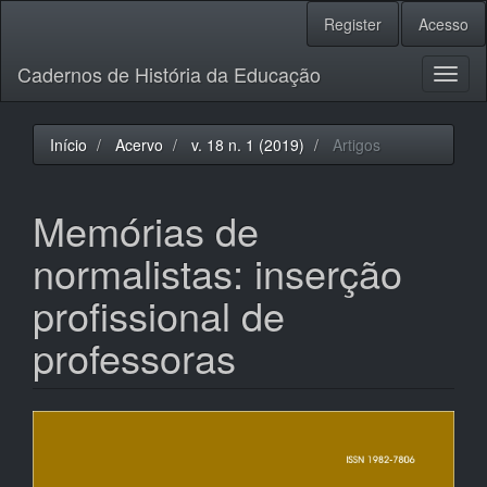
Navegação
Register
Acesso
Principal
Conteúdo
Cadernos de História da Educação
principal
Toggl
Barra
naviga
Lateral
Início
Acervo
v. 18 n. 1 (2019)
Artigos
Memórias de
normalistas: inserção
profissional de
professoras
Barra
lateral