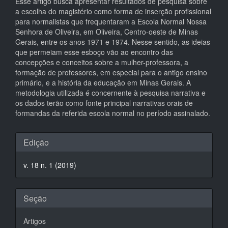
Esse artigo busca apresentar resultados de pesquisa sobre
a escolha do magistério como forma de inserção profissional
para normalist
a
s que frequentaram a Escola Normal Nossa
Senhora de Oliveira, em Oliveira, Centro-oeste de Minas
Gerais, entre os anos 1971 e 1974. Nesse sentido, as ideias
que permeiam esse esboço vão ao encontro das
concepções e conceitos sobre a mulher-professora, a
formação de professores, em especial para o antigo ensino
primário, e a história da educação em Minas Gerais. A
metodologia utilizada é concernente à pesquisa narrativa e
os dados terão como fonte principal narrativas orais de
formandas da referida escola normal no período assinalado.
Detalhes
Edição
do
v. 18 n. 1 (2019)
artigo
Seção
Artigos