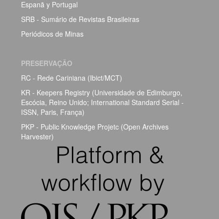
Espanã y Portugal
SRB - Sumário de Revistas Brasileiras
Periódicos de Minas
PRESERVAÇÃO
RC - Rede Cariniana (Ibict/MCT)
KR - Keepers Registry (Universidade de Edimburgo,
Escócia, Reino Unido; International Standard Serial -
ISSN, Paris, França)
PKP - Public Knowledge Projetc (Open Archives
Harvester)