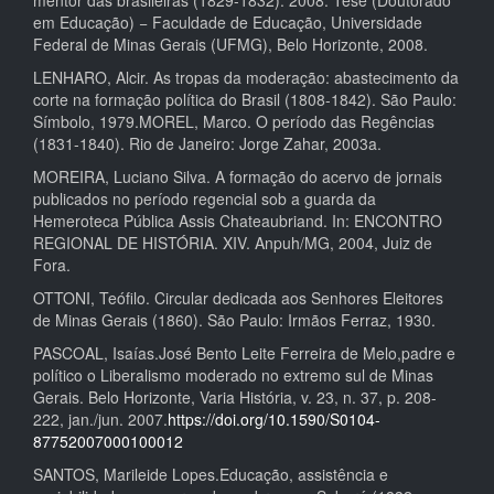
em Educação) − Faculdade de Educação, Universidade
Federal de Minas Gerais (UFMG), Belo Horizonte, 2008.
LENHARO, Alcir. As tropas da moderação: abastecimento da
corte na formação política do Brasil (1808-1842). São Paulo:
Símbolo, 1979.MOREL, Marco. O período das Regências
(1831-1840). Rio de Janeiro: Jorge Zahar, 2003a.
MOREIRA, Luciano Silva. A formação do acervo de jornais
publicados no período regencial sob a guarda da
Hemeroteca Pública Assis Chateaubriand. In: ENCONTRO
REGIONAL DE HISTÓRIA. XIV. Anpuh/MG, 2004, Juiz de
Fora.
OTTONI, Teófilo. Circular dedicada aos Senhores Eleitores
de Minas Gerais (1860). São Paulo: Irmãos Ferraz, 1930.
PASCOAL, Isaías.José Bento Leite Ferreira de Melo,padre e
político o Liberalismo moderado no extremo sul de Minas
Gerais. Belo Horizonte, Varia História, v. 23, n. 37, p. 208-
222, jan./jun. 2007.
https://doi.org/10.1590/S0104-
87752007000100012
SANTOS, Marileide Lopes.Educação, assistência e