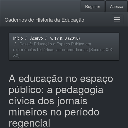
Navegação
Register
Acesso
Principal
Conteúdo
Cadernos de História da Educação
principal
Toggl
Barra
naviga
Lateral
Início
Acervo
v. 17 n. 3 (2018)
Dossiê: Educação e Espaço Público em
experiências históricas latino-americanas (Séculos XIX-
XX)
A educação no espaço
público: a pedagogia
cívica dos jornais
mineiros no período
regencial