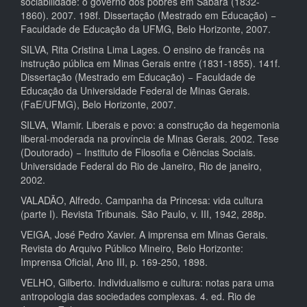
sociabilidade: o governo dos pobres em Sabará (1832-
1860). 2007. 198f. Dissertação (Mestrado em Educação) −
Faculdade de Educação da UFMG, Belo Horizonte, 2007.
SILVA, Rita Cristina Lima Lages. O ensino de francês na
instrução pública em Minas Gerais entre (1831-1855). 141f.
Dissertação (Mestrado em Educação) − Faculdade de
Educação da Universidade Federal de Minas Gerais.
(FaE/UFMG), Belo Horizonte, 2007.
SILVA, Wlamir. Liberais e povo: a construção da hegemonia
liberal-moderada na província de Minas Gerais. 2002. Tese
(Doutorado) − Instituto de Filosofia e Ciências Sociais.
Universidade Federal do Rio de Janeiro, Rio de janeiro,
2002.
VALADÃO, Alfredo. Campanha da Princesa: vida cultura
(parte I). Revista Tribunais. São Paulo, v. III, 1942, 288p.
VEIGA, José Pedro Xavier. A imprensa em Minas Gerais.
Revista do Arquivo Público Mineiro, Belo Horizonte:
Imprensa Oficial, Ano III, p. 169-250, 1898.
VELHO, Gilberto. Individualismo e cultura: notas para uma
antropologia das sociedades complexas. 4. ed. Rio de