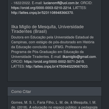
- 1822/2022. E-mail:
lucianomff@uol.com.br
. ORCID:
https://orcid.org/0000-0003-0210-2214
. LATTES:
http://lattes.cnpq.br/5231108948366370
.
Ilka Miglio de Mesquita,
Universidade
Tiradentes (Brasil)
Doutora em Educação pela Universidade Estadual de
Campinas, com estágio de pós-doutorado em História
da Educação concluído na UFMG. Professora do
Programa de Pós-Graduação em Educação da
Universidade Tiradentes. E-mail:
ilkamiglio@gmail.com
.
ORCID:
https://orcid.org/0000-0002-5071-2415
.
LATTES:
http://lattes.cnpq.br/4750940229067933
.
Como Citar
Gomes, M. S. I., Faria Filho, L. M. de, & Mesquita, I. M.
de. (2018). A educação no espaço público: a pedagogia