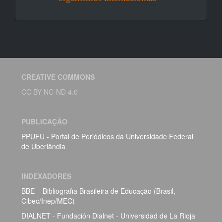
CREATIVE COMMONS
CC BY-NC-ND 4.0
PUBLICAÇÃO
PPUFU - Portal de Periódicos da Universidade Federal
de Uberlândia
INDEXADORES
BBE – Bibliografia Brasileira de Educação (Brasil,
Cibec/Inep/MEC)
DIALNET - Fundación Dialnet - Universidad de La Rioja