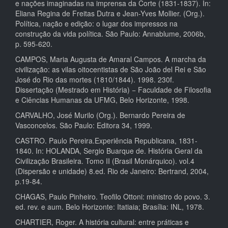
e nações imaginadas na imprensa da Corte (1831-1837). In:
Eliana Regina de Freitas Dutra e Jean-Yves Mollier. (Org.).
Política, nação e edição: o lugar dos impressos na
construção da vida política. São Paulo: Annablume, 2006b,
p. 595-620.
CAMPOS, Maria Augusta de Amaral Campos. A marcha da
civilização: as vilas oitocentistas de São João del Rei e São
José do Rio das mortes (1810/1844). 1998. 230f.
Dissertação (Mestrado em História) − Faculdade de Filosofia
e Ciências Humanas da UFMG, Belo Horizonte, 1998.
CARVALHO, José Murilo (Org.). Bernardo Pereira de
Vasconcelos. São Paulo: Editora 34, 1999.
CASTRO. Paulo Pereira.Experiência Republicana, 1831-
1840. In: HOLANDA, Sergio Buarque de. História Geral da
Civilização Brasileira. Tomo II (Brasil Monárquico). vol.4
(Dispersão e unidade) 8.ed. Rio de Janeiro: Bertrand, 2004,
p.19-84.
CHAGAS, Paulo Pinheiro. Teofilo Ottoni: ministro do povo. 3.
ed. rev. e aum. Belo Horizonte: Itatiaia; Brasília: INL, 1978.
CHARTIER, Roger. A história cultural: entre práticas e