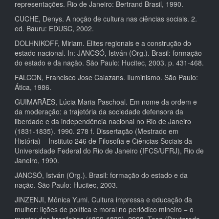
representações. Rio de Janeiro: Bertrand Brasil, 1990.
CUCHE, Denys. A noção de cultura nas ciências sociais. 2.
ed. Bauru: EDUSC, 2002.
DOLHNIKOFF, Miriam. Elites regionais e a construção do
estado nacional. In: JANCSÓ, István (Org.). Brasil: formação
do estado e da nação. São Paulo: Hucitec, 2003. p. 431-468.
FALCON, Francisco Jose Calazans. Iluminismo. São Paulo:
Ática, 1986.
GUIMARÃES, Lúcia Maria Paschoal. Em nome da ordem e
da moderação: a trajetória da sociedade defensora da
liberdade e da independência nacional no Rio de Janeiro
(1831-1835). 1990. 278 f. Dissertação (Mestrado em
História) − Instituto 246 de Filosofia e Ciências Sociais da
Universidade Federal do Rio de Janeiro (IFCS/UFRJ), Rio de
Janeiro, 1990.
JANCSÓ, István (Org.). Brasil: formação do estado e da
nação. São Paulo: Hucitec, 2003.
JINZENJI, Mônica Yumi. Cultura impressa e educação da
mulher: lições de política e moral no periódico mineiro − o
mentor das brasileiras (1829-1832). 2008. Tese (Doutorado