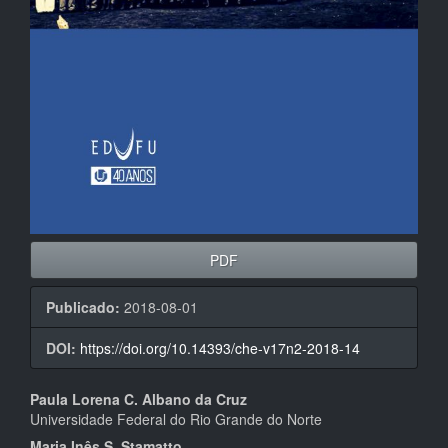
PDF
Publicado:
2018-08-01
DOI:
https://doi.org/10.14393/che-v17n2-2018-14
Conteúdo
Paula Lorena C. Albano da Cruz
Universidade Federal do Rio Grande do Norte
do
Maria Inês S. Stamatto