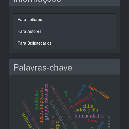
Para Leitores
Para Autores
Para Bibliotecários
Palavras-chave
culturas
hanseníase
escola primária no século xx
grupos escolares
meios impressos
escola
república
cuore
memórias
história da educação
história da escola
chile
carlos peña
práticas leitoras
humanidades
civilização
curso normal
ibéria
corpo