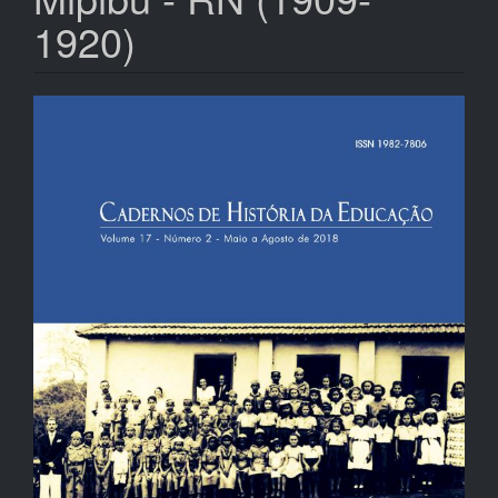
1920)
Barra
lateral
de
artigos