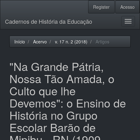
Navegação
Register
Acesso
Principal
Conteúdo
Cadernos de História da Educação
principal
Toggl
Barra
naviga
Lateral
Início
Acervo
v. 17 n. 2 (2018)
Artigos
"Na Grande Pátria,
Nossa Tão Amada, o
Culto que lhe
Devemos": o Ensino de
História no Grupo
Escolar Barão de
Mipibu - RN (1909-